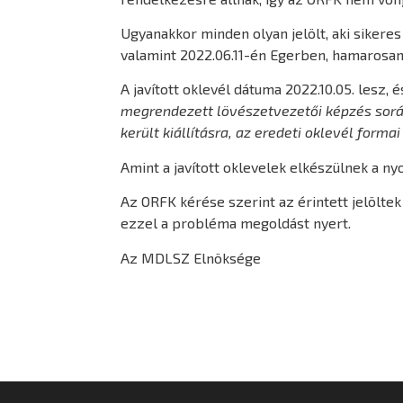
Ugyanakkor minden olyan jelölt, aki sikere
valamint 2022.06.11-én Egerben, hamarosan é
A javított oklevél dátuma 2022.10.05. lesz, 
megrendezett lövészetvezetői képzés során, 
került kiállításra, az eredeti oklevél forma
Amint a javított oklevelek elkészülnek a ny
Az ORFK kérése szerint az érintett jelöltek
ezzel a probléma megoldást nyert.
Az MDLSZ Elnöksége