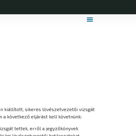
MDLSZ Márkahasználat
MDLSZ Logózott Sportruházat
 kiállított, sikeres lövészetvezetői vizsgát
 a következő eljárást kell követnünk:
zsgát tettek, erről a jegyzőkönyvek
tósági lövészetvezetői határozatokat.