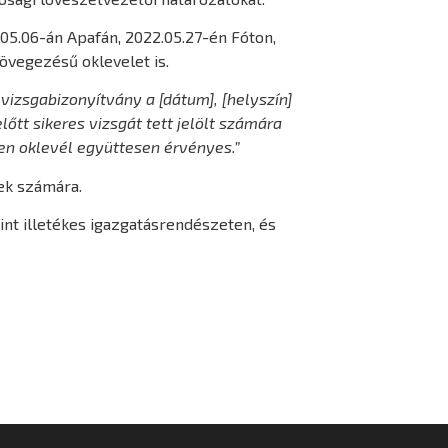
.05.06-án Apafán, 2022.05.27-én Fóton,
zövegezésű oklevelet is.
 vizsgabizonyítvány a [dátum], [helyszín]
őtt sikeres vizsgát tett jelölt számára
jelen oklevél együttesen érvényes.”
tek számára.
rint illetékes igazgatásrendészeten, és