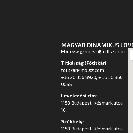
MAGYAR DINAMIKUS LÖV
Elnökség:
mdlsz@mdlsz.com
Titkárság (Főtitkár):
fotitkar@mdlsz.com
+36 20 356 8920, + 36 30 860
9055
Levelezési cím:
1158 Budapest, Késmárk utca
16.
Székhely:
1158 Budapest, Késmárk utca