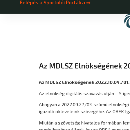
Belépés a Sportolói Portálra ⇒
Az MDLSZ Elnökségének 20
Az MDLSZ Elnökségének 2022.10.04./01.
Az elnökség digitális szavazás útján – 5 ig
Ahogyan a 2022.09.27./03. számú elnökségi h
igazoló okleveleink szövegébe. Az ORFK Ig
Miután a szövetség hivatalos formában leny
rendelkezésre állnak, így az ORFK nem vonja