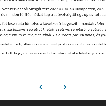
s lövészetvezetői vizsgát tett 2022.04.30-án Budapesten, 2022
s minden térítés nélkül kap a szövetségtől egy új, javított s
és fel lesz rajta tüntetve a következő kiegészítő mondat:
„Jelen
a szakszövetség által kijelölt eseti versenybírói bizottság el
i hibájának korrekciója céljából. Az eredeti, formai hibás, és 
omdában, a főtitkári iroda azonnal postázza azokat az érintet
 be kell, hogy mutassák ezeket az okiratokat a lakóhelyük sze