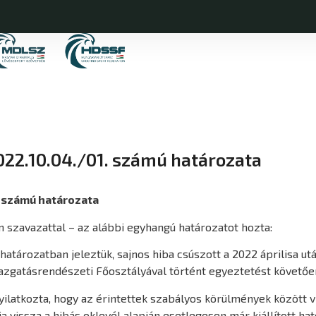
22.10.04./01. számú határozata
 számú határozata
en szavazattal – az alábbi egyhangú határozatot hozta:
atározatban jeleztük, sajnos hiba csúszott a 2022 áprilisa után
azgatásrendészeti Főosztályával történt egyeztetést követően
ilatkozta, hogy az érintettek szabályos körülmények között vi
 vissza a hibás oklevél alapján esetlegesen már kiállított ha