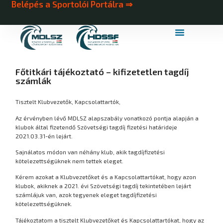
Belépés a Sportolói Portálra ⇒
MDLSZ Márkahasználat
MDLSZ Logózott Sportruházat
Főtitkári tájékoztató – kifizetetlen tagdíj
számlák
Tisztelt Klubvezetők, Kapcsolattartók,
Az érvényben lévő MDLSZ alapszabály vonatkozó pontja alapján a
klubok által fizetendő Szövetségi tagdíj fizetési határideje
2021.03.31-én lejárt.
Sajnálatos módon van néhány klub, akik tagdíjfizetési
kötelezettségüknek nem tettek eleget.
Kérem azokat a Klubvezetőket és a Kapcsolattartókat, hogy azon
klubok, akiknek a 2021. évi Szövetségi tagdíj tekintetében lejárt
számlájuk van, azok tegyenek eleget tagdíjfizetési
kötelezettségüknek.
Tájékoztatom a tisztelt Klubvezetőket és Kapcsolattartókat, hogy az