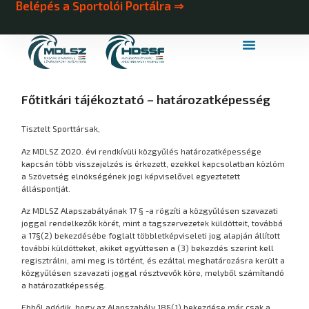
Belépés a Sportolói Portálra ⇒
MDLSZ Márkahasználat
MDLSZ Logózott Sportruházat
Főtitkári tájékoztató – határozatképesség
Tisztelt Sporttársak,
Az MDLSZ 2020. évi rendkívüli közgyűlés határozatképessége
kapcsán több visszajelzés is érkezett, ezekkel kapcsolatban közlöm
a Szövetség elnökségének jogi képviselővel egyeztetett
álláspontját.
Az MDLSZ Alapszabályának 17 § -a rögzíti a közgyűlésen szavazati
joggal rendelkezők körét, mint a tagszervezetek küldötteit, továbbá
a 17§(2) bekezdésébe foglalt többletképviseleti jog alapján állított
további küldötteket, akiket együttesen a (3) bekezdés szerint kell
regisztrálni, ami meg is történt, és ezáltal meghatározásra került a
közgyűlésen szavazati joggal résztvevők köre, melyből számítandó
a határozatképesség.
Ebből adódik, hogy az Alapszabály 18§(1) bekezdése már csak a