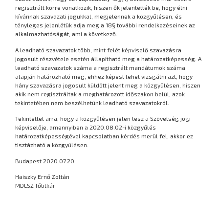
regisztrált körre vonatkozik, hiszen ők jelentették be, hogy élni
kívánnak szavazati jogukkal, megjelennek a közgyűlésen, és
tényleges jelenlétük adja meg a 18§ további rendelkezéseinek az
alkalmazhatóságát, ami a következő:
A leadható szavazatok több, mint felét képviselő szavazásra
jogosult részvétele esetén állapítható meg a határozatképesség. A
leadható szavazatok száma a regisztrált mandátumok száma
alapján határozható meg, ehhez képest lehet vizsgálni azt, hogy
hány szavazásra jogosult küldött jelent meg a közgyűlésen, hiszen
akik nem regisztráltak a meghatározott időszakon belül, azok
tekintetében nem beszélhetünk leadható szavazatokról.
Tekintettel arra, hogy a közgyűlésen jelen lesz a Szövetség jogi
képviselője, amennyiben a 2020.08.02-i közgyűlés
határozatképességével kapcsolatban kérdés merül fel, akkor ez
tisztázható a közgyűlésen.
Budapest 2020.07.20.
Haiszky Ernő Zoltán
MDLSZ főtitkár