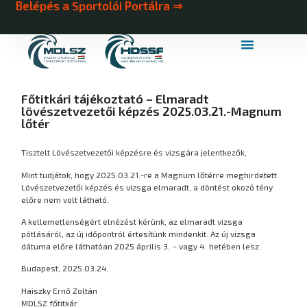
Belépés a Sportolói Portálra ⇒
MDLSZ Márkahasználat
MDLSZ Logózott Sportruházat
Főtitkári tájékoztató – Elmaradt
lövészetvezetői képzés 2025.03.21.-Magnum
lőtér
Tisztelt Lövészetvezetői képzésre és vizsgára jelentkezők,
Mint tudjátok, hogy 2025.03.21.-re a Magnum lőtérre meghirdetett
Lövészetvezetői képzés és vizsga elmaradt, a döntést okozó tény
előre nem volt látható.
A kellemetlenségért elnézést kérünk, az elmaradt vizsga
pótlásáról, az új időpontról értesítünk mindenkit. Az új vizsga
dátuma előre láthatóan 2025 április 3. – vagy 4. hetében lesz.
Budapest, 2025.03.24.
Haiszky Ernő Zoltán
MDLSZ főtitkár