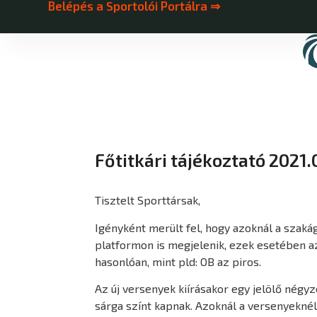
Belépés a Sportolói Portálra ⇒
Főtitkári tájékoztató 2021.
Tisztelt Sporttársak,
Igényként merült fel, hogy azoknál a szaká
platformon is megjelenik, ezek esetében az
hasonlóan, mint pld: OB az piros.
Az új versenyek kiírásakor egy jelölő négy
sárga színt kapnak. Azoknál a versenyeknél