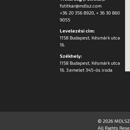
fotitkar@mdlsz.com
+36 20 356 8920, + 36 30 860
9055
Levelezési cím:
1158 Budapest, Késmárk utca
16.
Székhely:
1158 Budapest, Késmárk utca
16. 3.emelet 345-ös iroda
© 2026 MDLSZ
All Rights Rese