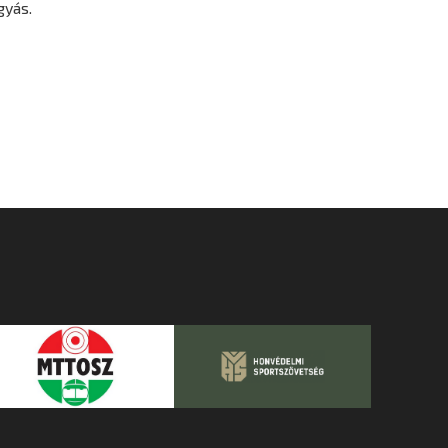
gyás.