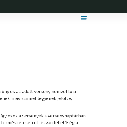
MDLSZ Márkahasználat
MDLSZ Logózott Sportruházat
ezőny és az adott verseny nemzetközi
enek, más színnel legyenek jelölve,
, így ezek a versenyek a versenynaptárban
, természetesen ott is van lehetőség a