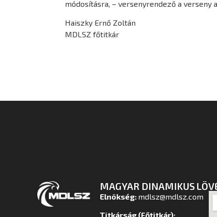
módosításra, – versenyrendező a verseny ada
Haiszky Ernő Zoltán
MDLSZ főtitkár
MAGYAR DINAMIKUS LÖV
Elnökség:
mdlsz@mdlsz.com
Titkárság (Főtitkár):