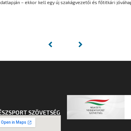
tlapján – ekkor kell egy új szakágvezetői és főtitkári jóváha
ÉSZSPORT SZÖVETSÉG