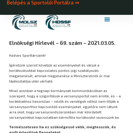
Belépés a Sportolói Portálra ⇒
MDLSZ Márkahasználat
MDLSZ Logózott Sportruházat
Elnökségi Hírlevél – 69. szám – 2021.03.05.
Kedves Sporttársaink!
Ígéretünk szerint követjük az eseményeket és várjuk a
korlátozásokkal kapcsolatos pontos jogi szabályozás
megjelenését, aminek megjelenése a Miniszterelnök úr mai
tájékoztatója után várható.
Mivel azonban a tegnapi kormányzati kommunikációban az
szerepelt, hogy a szigorítások a versenysportot nem érintik, és – a
korábbiakhoz hasonlóan – nézők és vendégek nélkül nem tiltják a
versenysporthoz kapcsolódó eseményeket, egyelőre nem látunk
arra okot, hogy versenyrendszerünkben már kihirdetett
versenyeinkkel kapcsolatban bármiféle korlátozást vezessünk be.
Természetesen ha ez szükségessé válik, megtesszük, és
erről értesítünk Benneteket.