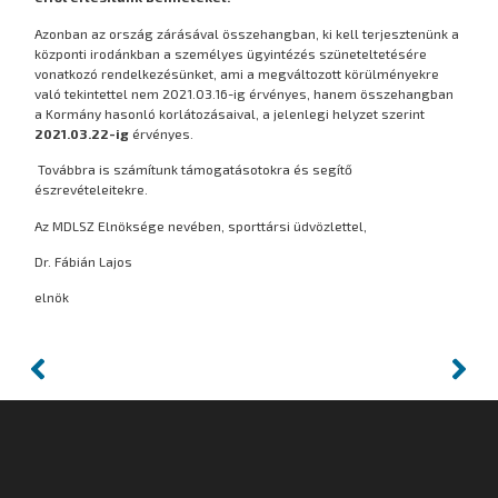
Azonban az ország zárásával összehangban, ki kell terjesztenünk a
központi irodánkban a személyes ügyintézés szüneteltetésére
vonatkozó rendelkezésünket, ami a megváltozott körülményekre
való tekintettel nem 2021.03.16-ig érvényes, hanem összehangban
a Kormány hasonló korlátozásaival, a jelenlegi helyzet szerint
2021.03.22-ig
érvényes.
Továbbra is számítunk támogatásotokra és segítő
észrevételeitekre.
Az MDLSZ Elnöksége nevében, sporttársi üdvözlettel,
Dr. Fábián Lajos
elnök