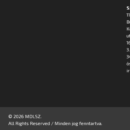
S
1
B
K
u
16
3
3
ö
i
© 2026 MDLSZ.
All Rights Reserved / Minden jog fenntartva.