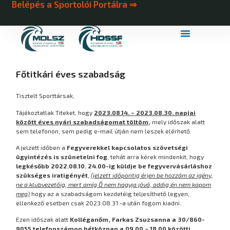
Belépés a Sportolói Portálra ⇒
MDLSZ Márkahasználat
MDLSZ Logózott Sportruházat
Főtitkári éves szabadság
Tisztelt Sporttársak,
Tájékoztatlak Titeket, hogy
2023.08.14. – 2023.08.30. napjai
között éves nyári szabadságomat töltöm
,
mely időszak alatt
sem telefonon, sem pedig e-mail útján nem leszek elérhető.
A jelzett időben a
Fegyverekkel kapcsolatos szövetségi
ügyintézés is szünetelni fog
, tehát arra kérek mindenkit, hogy
legkésőbb 2022.08.10. 24.00-ig küldje be fegyvervásárláshoz
szükséges iratigényét
,
(jelzett időpontig érjen be hozzám az igény,
ne a klubvezetőig, mert amíg Ő nem hagyja jóvá, addig én nem kapom
meg)
hogy az a szabadságom kezdetéig teljesíthető legyen,
ellenkező esetben csak 2023.08.31.-a után fogom kiadni.
Ezen időszak alatt
Kolléganőm, Farkas Zsuzsanna a 30/860-
9055 telefonszámon hétköznap a 09.00 – 18.00 közötti