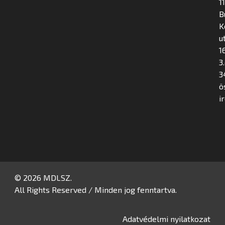
1
B
K
u
16
3
3
ö
i
© 2026 MDLSZ.
All Rights Reserved / Minden jog fenntartva.
Adatvédelmi nyilatkozat