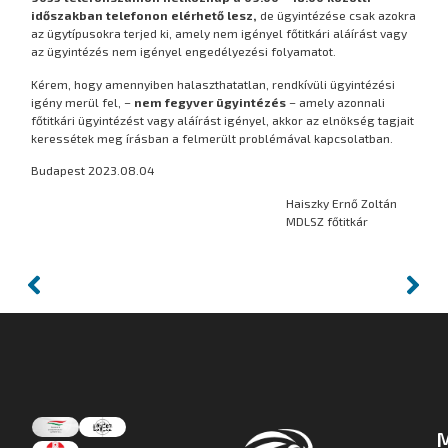
időszakban telefonon elérhető lesz,
de ügyintézése csak azokra
az ügytípusokra terjed ki, amely nem igényel főtitkári aláírást vagy
az ügyintézés nem igényel engedélyezési folyamatot.
Kérem, hogy amennyiben halaszthatatlan, rendkívüli ügyintézési
igény merül fel, –
nem fegyver ügyintézés
– amely azonnali
főtitkári ügyintézést vagy aláírást igényel, akkor az elnökség tagjait
keressétek meg írásban a felmerült problémával kapcsolatban.
Budapest 2023.08.04
Haiszky Ernő Zoltán
MDLSZ főtitkár