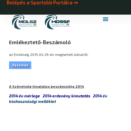
Belépés a Sportolói Portálra ⇒
MDLSZ Márkahasználat
MDLSZ Logózott Sportruházat
Emlékeztető-Beszámoló
az Elnökség 2015.04.29-én megtartott üléséről:
A Szövetség hivatalos beszámolója 2014
2014 év mérlege
2014 erdenény kimutatás
2014
év
közhasznúsági melléklet