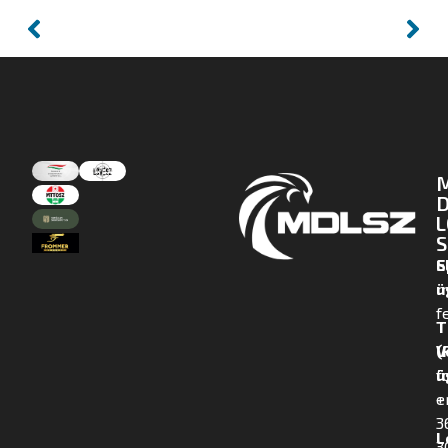
D
L
S
E
S
m
ü
f
T
(
V
f
ü
+
e
3
L
3