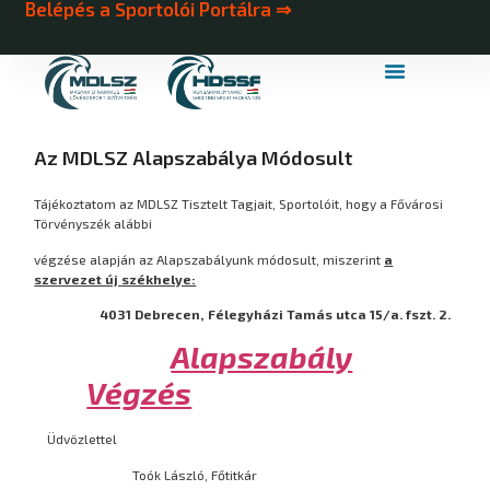
Belépés a Sportolói Portálra ⇒
MDLSZ Márkahasználat
MDLSZ Logózott Sportruházat
Az MDLSZ Alapszabálya Módosult
Tájékoztatom az MDLSZ Tisztelt Tagjait, Sportolóit, hogy a Fővárosi
Törvényszék alábbi
végzése alapján az Alapszabályunk módosult, miszerint
a
szervezet új székhelye:
4031 Debrecen, Félegyházi Tamás utca 15/a. fszt. 2.
Alapszabály
Végzés
Üdvözlettel
Toók László, Főtitkár