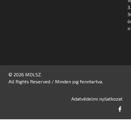
16
3
3
ö
i
© 2026 MDLSZ.
All Rights Reserved / Minden jog fenntartva.
Adatvédelmi nyilatkozat