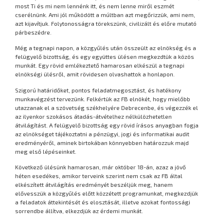
most Ti és mi nem lennénk itt, és nem lenne miről eszmét
cserélnünk. Ami jól működött a múltban azt megőrizzük, ami nem,
azt kijavítjuk. Folytonosságra törekszünk, civilizált és előre mutató
párbeszédre.
Még a tegnapi napon, a közgyűlés után összeült az elnökség és a
felügyelő bizottság, és egy együttes ülésen megkezdtük a közös
munkát. Egy rövid emlékeztető hamarosan elkészül a tegnapi
elnökségi ülésről, amit rövidesen olvashattok a honlapon.
Szigorú határidőket, pontos feladatmegosztást, és hatékony
munkavégzést tervezünk. Felkértük az FB elnökét, hogy mielőbb
utazzanak el a szövetség székhelyére Debrecenbe, és végezzék el
az ilyenkor szokásos átadás-átvételhez nélkülözhetetlen
átvilágítást. A felügyelő bizottság egy rövid írásos anyagban fogja
az elnökséget tájékoztatni a pénzügyi, jogi és informatikai audit
eredményéről, aminek birtokában könnyebben határozzuk majd
meg első lépéseinket.
Következő ülésünk hamarosan, már október 18-án, azaz a jövő
héten esedékes, amikor terveink szerint nem csak az FB által
elkészített átvilágítás eredményét beszéljük meg, hanem
elővesszük a közgyűlés előtt közzétett programunkat, megkezdjük
a feladatok áttekintését és elosztását, illetve azokat fontossági
sorrendbe állítva, elkezdjük az érdemi munkát.