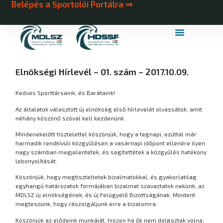
Belépés a Sportolói Portálra ⇒
MDLSZ Márkahasználat
MDLSZ Logózott Sportruházat
Elnökségi Hírlevél – 01. szám – 2017.10.09.
Kedves Sporttársaink, és Barátaink!
Az általatok választott új elnökség első hírlevelét olvassátok, amit
néhány köszönő szóval kell kezdenünk.
Mindenekelőtt tisztelettel köszönjük, hogy a tegnapi, ezúttal már
harmadik rendkívüli közgyűlésen a vasárnapi időpont ellenére ilyen
nagy számban megjelentetek, és segítettétek a közgyűlés hatékony
lebonyolítását.
Köszönjük, hogy megtiszteltetek bizalmatokkal, és gyakorlatilag
egyhangú határozatok formájában bizalmat szavaztatok nekünk, az
MDLSZ új elnökségének, és új Felügyelő Bizottságának. Mindent
megteszünk, hogy rászolgáljunk erre a bizalomra.
Köszönjük az elődeink munkáját, hiszen ha ők nem dolgoztak volna,