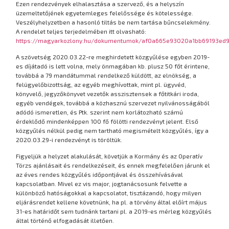
Ezen rendezvények elhalasztása a szervező, és a helyszín
üzemeltetőjének egyetemleges felelőssége és kötelessége.
Veszélyhelyzetben a hasonló tiltás be nem tartása bűncselekmény.
A rendelet teljes terjedelmében itt olvasható:
https://magyarkozlony.hu/dokumentumok/af0a665e93020a1bb69193ed9
A szövetség 2020.03.22-re meghirdetett közgyűlése egyben 2019-
es díjátadó is lett volna, mely önmagában kb. plusz 50 főt érintene,
továbbá a 79 mandátummal rendelkező küldött, az elnökség, a
felügyelőbizottság, az egyéb meghívottak, mint pl. ügyvéd,
könyvelő, jegyzőkönyvet vezetők asszisztensek a főtitkári iroda,
egyéb vendégek, továbbá a közhasznú szervezet nyilvánosságából
adódó ismeretlen, és Ptk. szerint nem korlátozható számú
érdeklődő mindenképpen 100 fő fölötti rendezvényt jelent. Első
közgyűlés nélkül pedig nem tartható megismételt közgyűlés, így a
2020.03.29-i rendezvényt is töröltük.
Figyeljük a helyzet alakulását, követjük a Kormány és az Operatív
Törzs ajánlásait és rendelkezéseit, és ennek megfelelően járunk el
az éves rendes közgyűlés időpontjával és összehívásával
kapcsolatban. Mivel ez vis major, jogtanácsosunk felvette a
különböző hatóságokkal a kapcsolatot, tisztázandó, hogy milyen
eljárásrendet kellene követnünk, ha pl. a törvény által előírt május
31-es határidőt sem tudnánk tartani pl. a 2019-es mérleg közgyűlés
által történő elfogadását illetően.