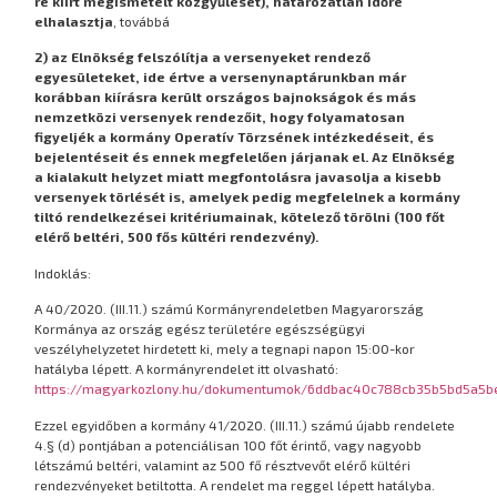
re kiírt megismételt közgyűlését), határozatlan időre
elhalasztja
, továbbá
2) az Elnökség felszólítja a versenyeket rendező
egyesületeket, ide értve a versenynaptárunkban már
korábban kiírásra került országos bajnokságok és más
nemzetközi versenyek rendezőit, hogy folyamatosan
figyeljék a kormány Operatív Törzsének intézkedéseit, és
bejelentéseit és ennek megfelelően járjanak el. Az Elnökség
a kialakult helyzet miatt megfontolásra javasolja a kisebb
versenyek törlését is, amelyek pedig megfelelnek a kormány
tiltó rendelkezései kritériumainak, kötelező törölni (100 főt
elérő beltéri, 500 fős kültéri rendezvény).
Indoklás:
A 40/2020. (III.11.) számú Kormányrendeletben Magyarország
Kormánya az ország egész területére egészségügyi
veszélyhelyzetet hirdetett ki, mely a tegnapi napon 15:00-kor
hatályba lépett. A kormányrendelet itt olvasható:
https://magyarkozlony.hu/dokumentumok/6ddbac40c788cb35b5bd5a5b
Ezzel egyidőben a kormány 41/2020. (III.11.) számú újabb rendelete
4.§ (d) pontjában a potenciálisan 100 főt érintő, vagy nagyobb
létszámú beltéri, valamint az 500 fő résztvevőt elérő kültéri
rendezvényeket betiltotta. A rendelet ma reggel lépett hatályba.