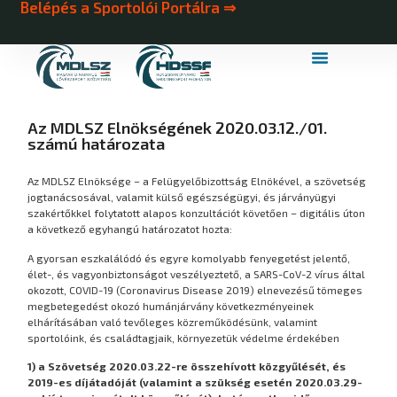
Belépés a Sportolói Portálra ⇒
MDLSZ Márkahasználat
MDLSZ Logózott Sportruházat
Az MDLSZ Elnökségének 2020.03.12./01.
számú határozata
Az MDLSZ Elnöksége – a Felügyelőbizottság Elnökével, a szövetség
jogtanácsosával, valamit külső egészségügyi, és járványügyi
szakértőkkel folytatott alapos konzultációt követően – digitális úton
a következő egyhangú határozatot hozta:
A gyorsan eszkalálódó és egyre komolyabb fenyegetést jelentő,
élet-, és vagyonbiztonságot veszélyeztető, a SARS-CoV-2 vírus által
okozott, COVID-19 (Coronavirus Disease 2019) elnevezésű tömeges
megbetegedést okozó humánjárvány következményeinek
elhárításában való tevőleges közreműködésünk, valamint
sportolóink, és családtagjaik, környezetük védelme érdekében
1) a Szövetség 2020.03.22-re összehívott közgyűlését, és
2019-es díjátadóját (valamint a szükség esetén 2020.03.29-