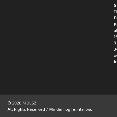
S
1
B
K
u
16
3
3
ö
i
© 2026 MDLSZ.
All Rights Reserved / Minden jog fenntartva.