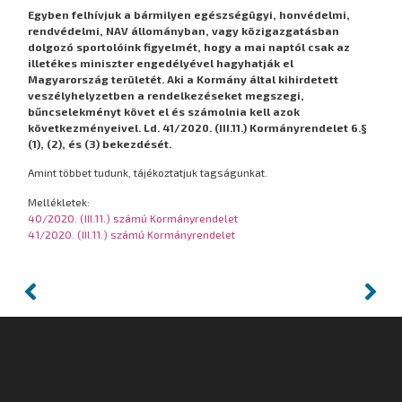
Egyben felhívjuk a bármilyen egészségügyi, honvédelmi,
rendvédelmi, NAV állományban, vagy közigazgatásban
dolgozó sportolóink figyelmét, hogy a mai naptól csak az
illetékes miniszter engedélyével hagyhatják el
Magyarország területét. Aki a Kormány által kihirdetett
veszélyhelyzetben a rendelkezéseket megszegi,
bűncselekményt követ el és számolnia kell azok
következményeivel. Ld. 41/2020. (III.11.) Kormányrendelet 6.§
(1), (2), és (3) bekezdését.
Amint többet tudunk, tájékoztatjuk tagságunkat.
Mellékletek:
40/2020. (III.11.) számú Kormányrendelet
41/2020. (III.11.) számú Kormányrendelet