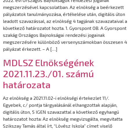
2022. évi Országos Bajnokságok rendezési jogának
megszerzésével kapcsolatban. Az elnökség a beérkezett
pályázatok tanulmányozása, értékelése után, digitális úton
leadott szavazással, az elnökség 4 tagjának szavazataival a
következő határozatot hozta. 1. Gyorspont OB. A Gyorspont
szakág Országos Bajnokságai rendezési jogainak
megszerzésére különböző versenyszámokban összesen 4
pályázat érkezett. – A […]
MDLSZ Elnökségének
2021.11.23./01. számú
határozata
Az elnökség a 2021.11.02-i elnökségi értekezlet 11/.
Egyebek, c/ pontja tárgyalásánál elhangzottak alapján,
digitális úton, 5 IGEN szavazattal a következő egyhangú
határozatot hozta: Az elnökség megvizsgálta, megvitatta
Szikszay Tamás által írt, “Lövész Iskola” címet viselő