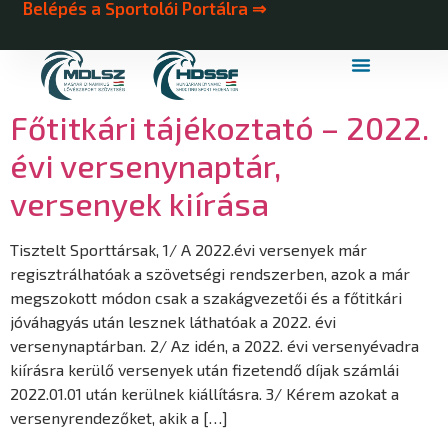
Belépés a Sportolói Portálra ⇒
MDLSZ Márkahasználat
MDLSZ Logózott Sportruházat
Főtitkári tájékoztató – 2022.
évi versenynaptár,
versenyek kiírása
Tisztelt Sporttársak, 1/ A 2022.évi versenyek már
regisztrálhatóak a szövetségi rendszerben, azok a már
megszokott módon csak a szakágvezetői és a főtitkári
jóváhagyás után lesznek láthatóak a 2022. évi
versenynaptárban. 2/ Az idén, a 2022. évi versenyévadra
kiírásra kerülő versenyek után fizetendő díjak számlái
2022.01.01 után kerülnek kiállításra. 3/ Kérem azokat a
versenyrendezőket, akik a […]