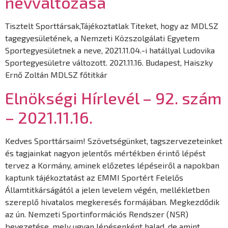
névváltozása
Tisztelt Sporttársak,Tájékoztatlak Titeket, hogy az MDLSZ
tagegyesületének, a Nemzeti Közszolgálati Egyetem
Sportegyesületnek a neve, 2021.11.04.-i hatállyal Ludovika
Sportegyesületre változott. 2021.11.16. Budapest, Haiszky
Ernő Zoltán MDLSZ főtitkár
Elnökségi Hírlevél – 92. szám
– 2021.11.16.
Kedves Sporttársaim! Szövetségünket, tagszervezeteinket
és tagjainkat nagyon jelentős mértékben érintő lépést
tervez a Kormány, aminek előzetes lépéseiről a napokban
kaptunk tájékoztatást az EMMI Sportért Felelős
Államtitkárságától a jelen levelem végén, mellékletben
szereplő hivatalos megkeresés formájában. Megkezdődik
az ún. Nemzeti Sportinformációs Rendszer (NSR)
bevezetése, mely ugyan lépésenként halad, de amint