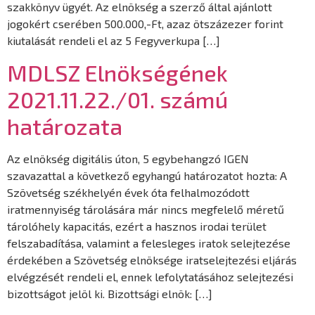
szakkönyv ügyét. Az elnökség a szerző által ajánlott
jogokért cserében 500.000,-Ft, azaz ötszázezer forint
kiutalását rendeli el az 5 Fegyverkupa […]
MDLSZ Elnökségének
2021.11.22./01. számú
határozata
Az elnökség digitális úton, 5 egybehangzó IGEN
szavazattal a következő egyhangú határozatot hozta: A
Szövetség székhelyén évek óta felhalmozódott
iratmennyiség tárolására már nincs megfelelő méretű
tárolóhely kapacitás, ezért a hasznos irodai terület
felszabadítása, valamint a felesleges iratok selejtezése
érdekében a Szövetség elnöksége iratselejtezési eljárás
elvégzését rendeli el, ennek lefolytatásához selejtezési
bizottságot jelöl ki. Bizottsági elnök: […]