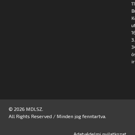
1
B
K
u
16
3
3
ö
i
© 2026 MDLSZ.
All Rights Reserved / Minden jog fenntartva.
Adatvédelmi nyilatkozat