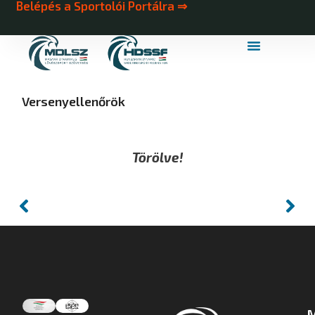
Belépés a Sportolói Portálra ⇒
MDLSZ Márkahasználat
MDLSZ Logózott Sportruházat
Versenyellenőrök
Törölve!