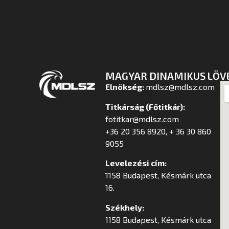
MAGYAR DINAMIKUS LÖV
Elnökség:
mdlsz@mdlsz.com
Titkárság (Főtitkár):
fotitkar@mdlsz.com
+36 20 356 8920, + 36 30 860
9055
Levelezési cím:
1158 Budapest, Késmárk utca
16.
Székhely:
1158 Budapest, Késmárk utca