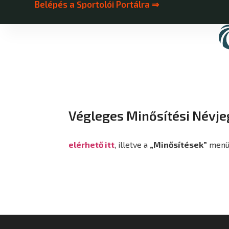
Belépés a Sportolói Portálra ⇒
Végleges Minősítési Névje
elérhető itt
, illetve a
„Minősítések”
menüp