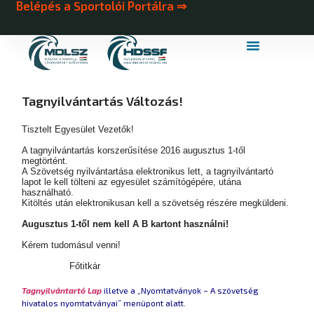
Belépés a Sportolói Portálra ⇒
MDLSZ Márkahasználat
MDLSZ Logózott Sportruházat
Tagnyilvántartás Változás!
Tisztelt Egyesület Vezetők!
A tagnyilvántartás korszerűsítése 2016 augusztus 1-től
megtörtént.
A Szövetség nyilvántartása elektronikus lett, a tagnyilvántartó
lapot le kell tölteni az egyesület számítógépére, utána
használható.
Kitöltés után elektronikusan kell a szövetség részére megküldeni.
Augusztus 1-től nem kell A B kartont használni!
Kérem tudomásul venni!
Főtitkár
Tagnyilvántartó Lap
illetve a „Nyomtatványok – A szövetség
hivatalos nyomtatványai” menüpont alatt.