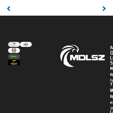
D
L
S
E
S
m
ü
f
T
(
V
f
ü
+
e
3
L