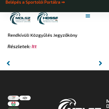
Belépés a Sportolói Portálra ⇒
MDLSZ Márkahasználat
MDLSZ Logózott Sportruházat
Rendkívüli Közgyűlés Jegyzőköny
Részletek:
Itt
D