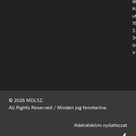
B
K
u
16
3
3
ö
i
© 2026 MDLSZ.
All Rights Reserved / Minden jog fenntartva.
Adatvédelmi nyilatkozat