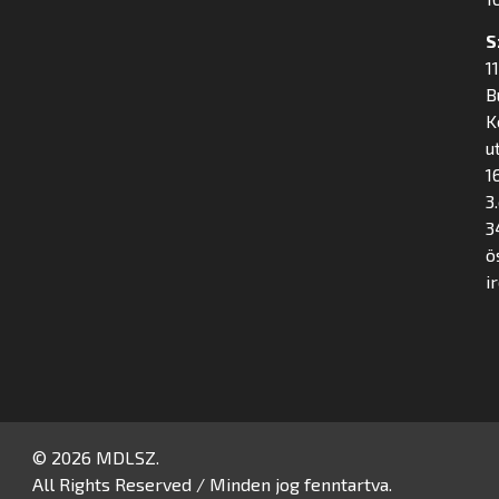
S
1
B
K
u
16
3
3
ö
i
© 2026 MDLSZ.
All Rights Reserved / Minden jog fenntartva.