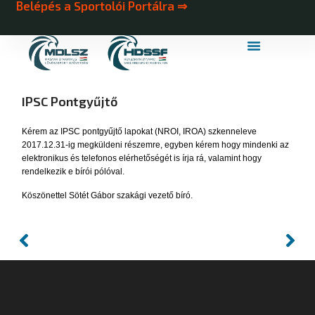
Belépés a Sportolói Portálra ⇒
MDLSZ Márkahasználat
MDLSZ Logózott Sportruházat
IPSC Pontgyűjtő
Kérem az IPSC pontgyűjtő lapokat (NROI, IROA) szkenneleve
2017.12.31-ig megküldeni részemre, egyben kérem hogy mindenki az
elektronikus és telefonos elérhetőségét is írja rá, valamint hogy
rendelkezik e bírói pólóval.
Köszönettel Sötét Gábor szakági vezető bíró.