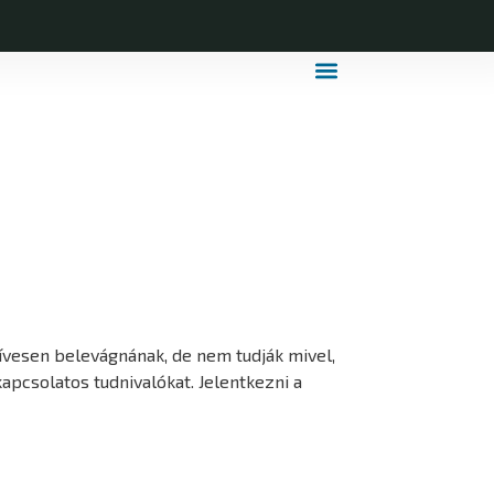
MDLSZ Márkahasználat
MDLSZ Logózott Sportruházat
ívesen belevágnának, de nem tudják mivel,
apcsolatos tudnivalókat. Jelentkezni a