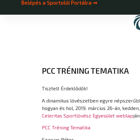
Belépés a Sportolói Portálra ⇒
PCC TRÉNING TEMATIKA
Tisztelt Érdeklődők!
A dinamikus lövészetben egyre népszerűbb d
hogyan és hol, 2019. március 26-án, kedden
Celeritas Sportlövész Egyesület weblap
ján
PCC Tréning Tematika
Szarvas Péter