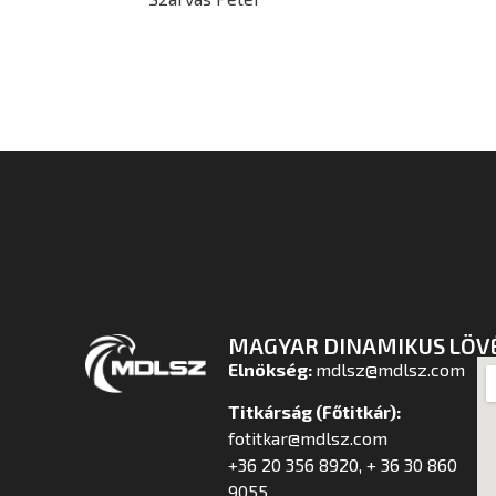
MAGYAR DINAMIKUS LÖV
Elnökség:
mdlsz@mdlsz.com
Titkárság (Főtitkár):
fotitkar@mdlsz.com
+36 20 356 8920, + 36 30 860
9055