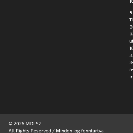
16
S
1
B
K
u
16
3
3
ö
i
© 2026 MDLSZ.
All Rights Reserved / Minden jog fenntartva.