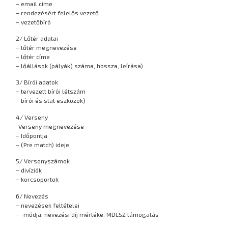
– email címe
– rendezésért felelős vezető
– vezetőbíró
2/ Lőtér adatai
– lőtér megnevezése
– lőtér címe
– lőállások (pályák) száma, hossza, leírása)
3/ Bírói adatok
– tervezett bírói létszám
– bírói és stat eszközök)
4/ Verseny
-Verseny megnevezése
– Időpontja
– (Pre match) ideje
5/ Versenyszámok
– divíziók
– korcsoportok
6/ Nevezés
– nevezések feltételei
– -módja, nevezési díj mértéke, MDLSZ támogatás