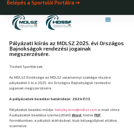
Belépés a Sportolói Portálra ⇒
MDLSZ Márkahasználat
MDLSZ Logózott Sportruházat
Pályázati kiírás az MDLSZ 2025. évi Országos
Bajnokságok rendezési jogainak
megszerzésére.
Tisztelt Sporttársak,
Az MDLSZ Elnöksége az MDLSZ valamennyi szakága részére
pályázatot ír ki a 2025. évi Országos Bajnokságok rendezési
jogainak megszerzésére.
A pályázatok beadási határideje: 2024.11.13.
Pályázatok beadási módja:
haiszky.erno@mdlsz.com
e-mail címre
A pályázatok beadása szerkeszthető
Word,
illetve
PDF
formátumban, a pályázó aláírásával, klub bélyegzőjével ellátva,
scannelve.