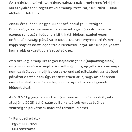
Az a pályázat számít szabályos pályázatnak, amely megfelel jelen
versenykiírásban rögzített valamennyi tartalmi, beküldési, illetve
időbeli feltételnek.
Annak érdekében, hogy a különböző szakágak Országos
Bajnokságainak versenyei ne essenek egy időpontra, ezért az
azonos rendezési időpontra kiírt, határidőben, szabályosan
beérkező szakági pályázatok közül az a versenyrendező és verseny
kapja meg az adott időpontra a rendezési jogot, akinek a pályázata
hamarabb érkezett be a Szövetséghez.
Az a szakág, amely Országos Bajnokságának (bajnokságainak)
megrendezésére a meghatározott időpontig egyáltalán nem vagy
nem szabályosan nyújt be versenyrendező pályázatot, az későbbi
pályázat esetén csak úgy rendezhetnek OB-t, hogy az időpontok
nem ütközhetnek más szakágak Országos Bajnokságainak
időpontjaival.
Az MDLSZ Egységes szerkezetű versenyrendezési szabályzata
alapján a 2025. évi Országos Bajnokságok rendezéséhez
szükséges pályázatok kötelező tartalmi elemei.
1/ Rendezői adatok
– egyesület neve
– telefonszáma