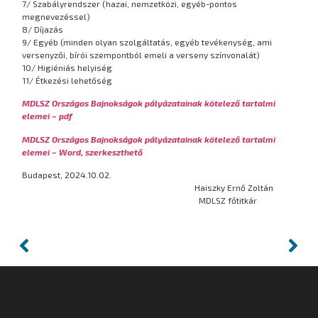
7/ Szabályrendszer (hazai, nemzetközi, egyéb-pontos
megnevezéssel)
8/ Díjazás
9/ Egyéb (minden olyan szolgáltatás, egyéb tevékenység, ami
versenyzői, bírói szempontból emeli a verseny színvonalát)
10/ Higiéniás helyiség
11/ Étkezési lehetőség
MDLSZ Országos Bajnokságok pályázatainak kötelező tartalmi
elemei – pdf
MDLSZ Országos Bajnokságok pályázatainak kötelező tartalmi
elemei – Word, szerkeszthető
Budapest, 2024.10.02.
Haiszky Ernő Zoltán
MDLSZ főtitkár