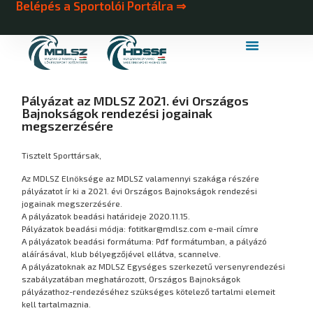
Belépés a Sportolói Portálra ⇒
MDLSZ Márkahasználat
MDLSZ Logózott Sportruházat
Pályázat az MDLSZ 2021. évi Országos
Bajnokságok rendezési jogainak
megszerzésére
Tisztelt Sporttársak,
Az MDLSZ Elnöksége az MDLSZ valamennyi szakága részére
pályázatot ír ki a 2021. évi Országos Bajnokságok rendezési
jogainak megszerzésére.
A pályázatok beadási határideje 2020.11.15.
Pályázatok beadási módja: fotitkar@mdlsz.com e-mail címre
A pályázatok beadási formátuma: Pdf formátumban, a pályázó
aláírásával, klub bélyegzőjével ellátva, scannelve.
A pályázatoknak az MDLSZ Egységes szerkezetű versenyrendezési
szabályzatában meghatározott, Országos Bajnokságok
pályázathoz-rendezéséhez szükséges kötelező tartalmi elemeit
kell tartalmaznia.