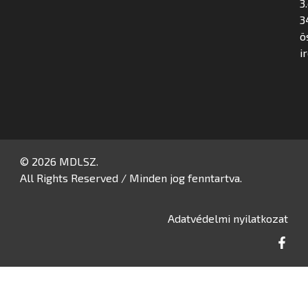
3
3
ö
i
© 2026 MDLSZ.
All Rights Reserved / Minden jog fenntartva.
Adatvédelmi nyilatkozat