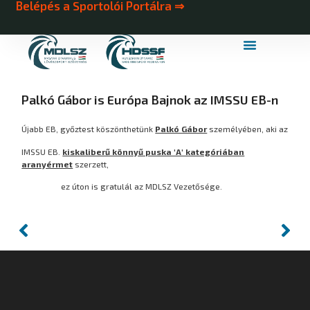
Belépés a Sportolói Portálra ⇒
MDLSZ Márkahasználat
MDLSZ Logózott Sportruházat
Palkó Gábor is Európa Bajnok az IMSSU EB-n
Újabb EB, győztest köszönthetünk
Palkó Gábor
személyében, aki az
IMSSU EB.
kiskaliberű könnyű puska 'A' kategóriában
aranyérmet
szerzett,
ez úton is gratulál az MDLSZ Vezetősége.