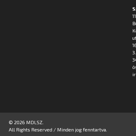
S
1
B
K
u
16
3
3
ö
i
© 2026 MDLSZ.
All Rights Reserved / Minden jog fenntartva.