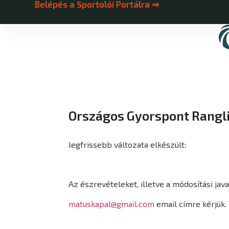
Belépés a Sportolói Portálra ⇒
Országos Gyorspont Rangl
legfrissebb változata elkészült:
Az észrevételeket, illetve a módosítási jav
matuskapal@gmail.com
email címre kérjük.