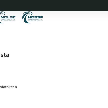
ista
aslatokat a