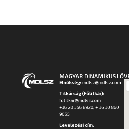
MAGYAR DINAMIKUS LÖV
Elnökség:
mdlsz@mdlsz.com
Titkárság (Főtitkár):
fotitkar@mdlsz.com
+36 20 356 8920, + 36 30 860
9055
Levelezési cím: