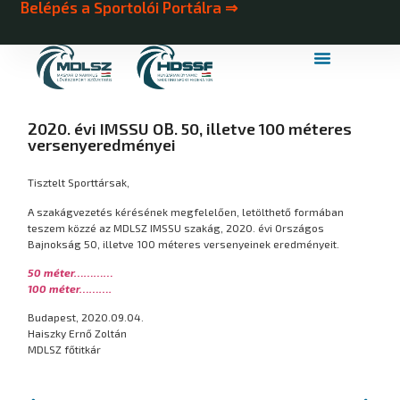
Belépés a Sportolói Portálra ⇒
MDLSZ Márkahasználat
MDLSZ Logózott Sportruházat
2020. évi IMSSU OB. 50, illetve 100 méteres
versenyeredményei
Tisztelt Sporttársak,
A szakágvezetés kérésének megfelelően, letölthető formában
teszem közzé az MDLSZ IMSSU szakág, 2020. évi Országos
Bajnokság 50, illetve 100 méteres versenyeinek eredményeit.
50 méter…………
100 méter……….
Budapest, 2020.09.04.
Haiszky Ernő Zoltán
MDLSZ főtitkár