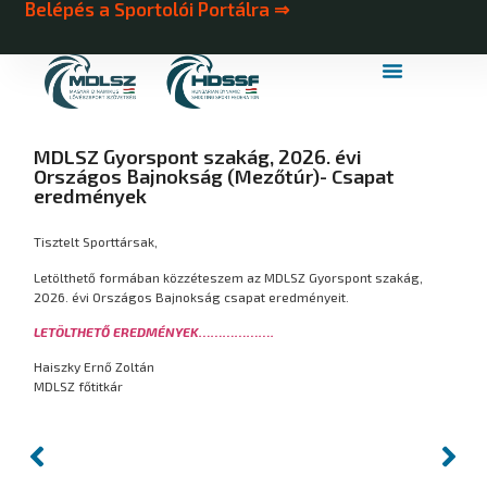
Belépés a Sportolói Portálra ⇒
MDLSZ Márkahasználat
MDLSZ Logózott Sportruházat
MDLSZ Gyorspont szakág, 2026. évi
Országos Bajnokság (Mezőtúr)- Csapat
eredmények
Tisztelt Sporttársak,
Letölthető formában közzéteszem az MDLSZ Gyorspont szakág,
2026. évi Országos Bajnokság csapat eredményeit.
LETÖLTHETŐ EREDMÉNYEK……………….
Haiszky Ernő Zoltán
MDLSZ főtitkár