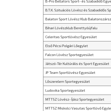
B-Pro Bellators Sport- és Szabadidő Egy
B.T.K. Szituációs Lövész és Szabadidős S
Balaton Sport Lövész Klub Balatonszárs
Bihari Lövészklub Berettyóújfalu
Celeritas Sportlövész Egyesület
Első Pécsi Polgári Lőegylet
Falcon Lövész Sportegyesület
Játszó-Tér Kultúrális és Sport Egyesület
JP Team Sportlövész Egyesület
Lőszerelem Sportegyesület
Ludovika Sportegyesület
MTTSZ Lövész- Íjász Sportegyesület
MTTSZ Miskolci Vasutas Sportlövő Egyle