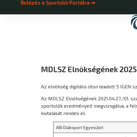
Belépés a Sportolói Portálra ⇒
MDLSZ Elnökségének 2025.
Az elnökség digitális úton leadott 5 IGEN 
Az MDLSZ Elnökségének 2021.04.27./01. szám
sportolók eredményeit megvizsgálva, a fel
kiutalását rendeli el:
ABI Diáksport Egyesület