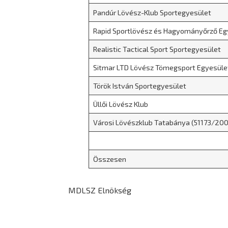
Pandúr Lövész-Klub Sportegyesület
Rapid Sportlövész és Hagyományőrző Eg
Realistic Tactical Sport Sportegyesület
Sitmar LTD Lövész Tömegsport Egyesüle
Török István Sportegyesület
Üllői Lövész Klub
Városi Lövészklub Tatabánya (51173/20
Összesen
MDLSZ Elnökség