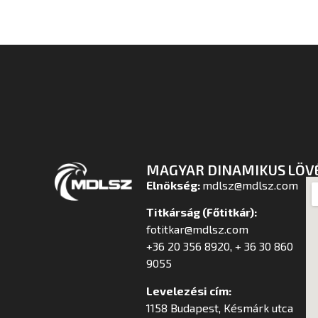
MAGYAR DINAMIKUS LÖV
Elnökség:
mdlsz@mdlsz.com
Titkárság (Főtitkár):
fotitkar@mdlsz.com
+36 20 356 8920, + 36 30 860
9055
Levelezési cím:
1158 Budapest, Késmárk utca