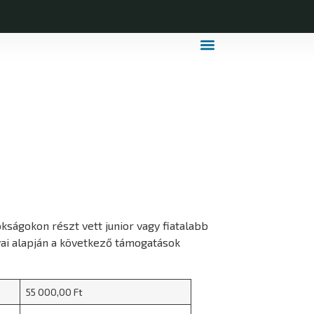
MDLSZ Márkahasználat
MDLSZ Logózott Sportruházat
ságokon részt vett junior vagy fiatalabb
ai alapján a következő támogatások
55 000,00 Ft