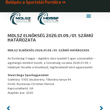
Belépés a Sportolói Portálra ⇒
MDLSZ Márkahasználat
MDLSZ Logózott Sportruházat
MDLSZ ELNÖKSÉG 2026.01.09./01. SZÁMÚ
HATÁROZATA
MDLSZ ELNÖKSÉG 2026.01.09./01. SZÁMÚ HATÁROZATA
Az Elnökség 5 tagja – digitális úton leadott 5 igen szavazattal –
egyhangú döntést hozott, a Szövetség soraiba 2026.01.09.-i
hatállyal felvette a következő, tagfelvételét kérő egyesületet:
Steel Dogs Sportegyesület
Székhely: 5100 Jászberény, Tőtevény tanya 94.
Elnök: Buchenau Christian Helmut
Kapcsolattartó: UA
Alapítás éve: 2025