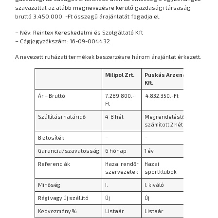
szavazattal az alább megnevezésre kerülő gazdasági társaság
bruttó 3.450.000, -Ft összegű árajánlatát fogadja el.
– Név: Reintex Kereskedelmi és Szolgáltató Kft
– Cégjegyzékszám: 16-09-004432
A nevezett ruházati termékek beszerzésre három árajánlat érkezett.
Milipol Zrt.
Puskás Arzenál
Reintex K
Kft.
Ár – Bruttó
7.289.800.-
4.832.350.-Ft
3.450.000
Ft
Szállítási határidő
4-8 hét
Megrendeléstől
Megrend
számított 2 hét
számítot
Biztosíték
–
–
–
Garancia/szavatosság
6 hónap
1 év
12 hónap
Referenciák
Hazai rendőr
Hazai
Hazai
szervezetek
sportklubok
sportkl
Minőség
I.
I. kiváló
I.
Régi vagy új szállító
Új
Új
Új
Kedvezmény %
Listaár
Listaár
Listaár