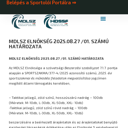
Belépés a Sportolói Portálra ⇒
MDLSZ Márkahasználat
MDLSZ Logózott Sportruházat
MDLSZ ELNÖKSÉG 2025.08.27 /01. SZÁMÚ
HATÁROZATA
MDLSZ ELNÖKSÉG 2025.08.27 /01. SZÁMÚ HATÁROZATA
Az MDLSZ Elnöksége a szövetségi
Beszerzési szabályzat
7.1.7. pontja
alapján a SPORTSZAKMA/377-4/2025 azonosító számú,
2025. évi
sportszakmai és működési feladatok megvalósítása
jogcímen
megítélt állami támogatás keretében,
– Taktikai jellegű, zöld színű, hosszúszárú nadrág – 100db
(Méretek: M-10db, L-30db, XL-50db, XXL- 10db)
-Taktikai jellegű, zöld színű rövid nadrág – 100db
(Méretek: M-10db, L-30db, XL-50db, XXL- 10db)
beszerzésére a beérkezett árajánlatok és az árajánlatokat benyújtó
gazdasági társaságok értékelése után az Elnökség 5 egybehangzó