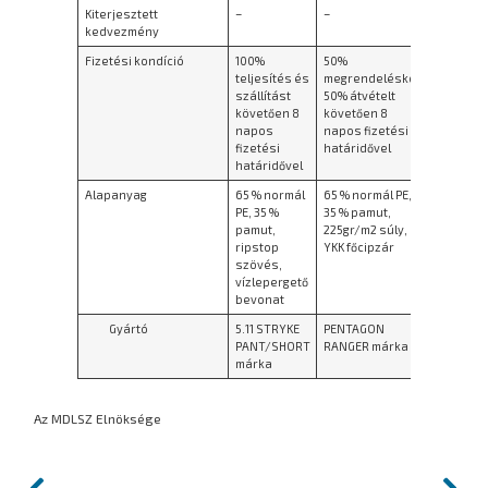
Kiterjesztett
–
–
–
kedvezmény
Fizetési kondíció
100%
50%
100% tel
teljesítés és
megrendeléskor,
és szállí
szállítást
50% átvételt
követően
követően 8
követően 8
napos fi
napos
napos fizetési
határidő
fizetési
határidővel
határidővel
Alapanyag
65 % normál
65 % normál PE,
50 % nor
PE, 35 %
35 % pamut,
48 % pam
pamut,
225gr/m2 súly,
elasztá
ripstop
YKK főcipzár
220gr/m2
szövés,
vízlepergető
bevonat
Gyártó
5.11 STRYKE
PENTAGON
Helikon-
PANT/SHORT
RANGER márka
Next Kk2
márka
Az MDLSZ Elnöksége