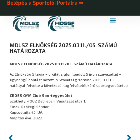
Belépés a Sportolói Portálra ⇒
MDLSZ Márkahasználat
MDLSZ Logózott Sportruházat
MDLSZ ELNÖKSÉG 2025.03.11./05. SZÁMÚ
HATÁROZATA
MDLSZ ELNÖKSÉG 2025.03.11./05. SZÁMÚ HATÁROZATA
Az Elnökség 5 tagja – digitális úton leadott 5 igen szavazattal –
egyhangú döntést hozott, a Szövetség soraiba 2025.03.11.-i
hatállyal felvette a következő, tagfelvételét kérő sportegyesületet:
CROSS GYM Club
Sportegyesület
Székhely: 4002 Debrecen, Vasútszél utca 1.
Elnök: Reszegi Sándor
Kapcsolattartó: UA.
Alapítás éve: 2022