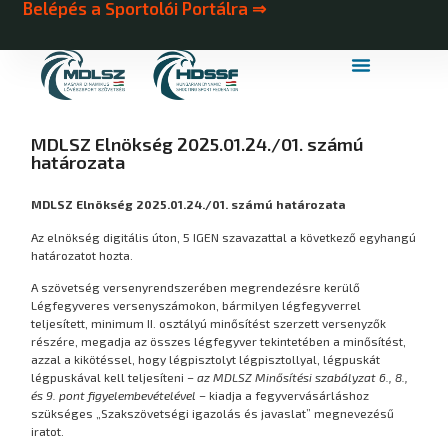
Belépés a Sportolói Portálra ⇒
MDLSZ Márkahasználat
MDLSZ Logózott Sportruházat
MDLSZ Elnökség 2025.01.24./01. számú
határozata
MDLSZ Elnökség 2025.01.24./01. számú határozata
Az elnökség digitális úton, 5 IGEN szavazattal a következő egyhangú
határozatot hozta.
A szövetség versenyrendszerében megrendezésre kerülő
Légfegyveres versenyszámokon, bármilyen légfegyverrel
teljesített, minimum II. osztályú minősítést szerzett versenyzők
részére, megadja az összes légfegyver tekintetében a minősítést,
azzal a kikötéssel, hogy légpisztolyt légpisztollyal, légpuskát
légpuskával kell teljesíteni –
az MDLSZ Minősítési szabályzat 6., 8.,
és 9. pont figyelembevételével
– kiadja a fegyvervásárláshoz
szükséges „Szakszövetségi igazolás és javaslat” megnevezésű
iratot.