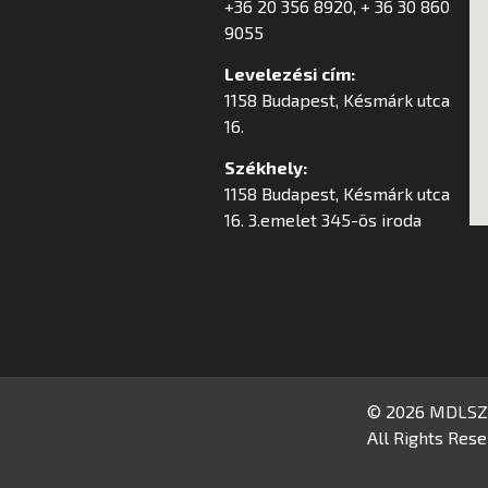
+36 20 356 8920, + 36 30 860
9055
Levelezési cím:
1158 Budapest, Késmárk utca
16.
Székhely:
1158 Budapest, Késmárk utca
16. 3.emelet 345-ös iroda
© 2026 MDLSZ
All Rights Rese