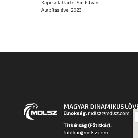
Kapcsolattartó: Sin István
Alapítás éve: 2023
MAGYAR DINAMIKUS LÖV
Elnökség:
mdlsz@mdlsz.com
Titkárság (Főtitkár):
fotitkar@mdlsz.com