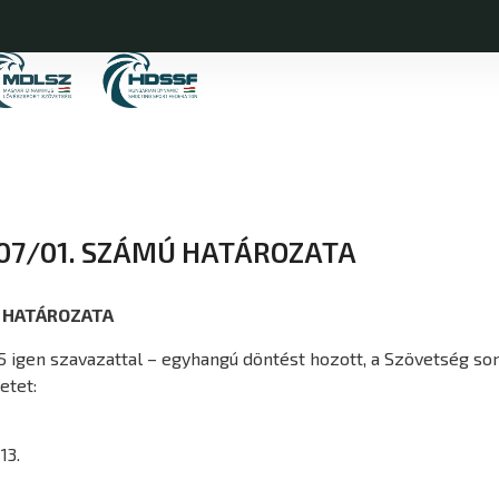
.07/01. SZÁMÚ HATÁROZATA
Ú HATÁROZATA
 5 igen szavazattal – egyhangú döntést hozott, a Szövetség sora
etet:
13.