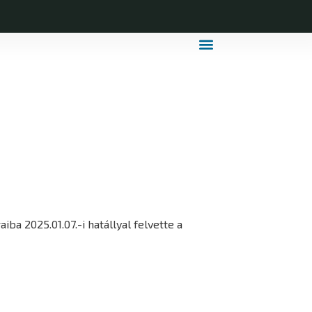
MDLSZ Márkahasználat
MDLSZ Logózott Sportruházat
iba 2025.01.07.-i hatállyal felvette a