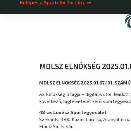
Belépés a Sportolói Portálra ⇒
MDLSZ ELNÖKSÉG 2025.01
MDLSZ ELNÖKSÉG 2025.01.07/01. SZÁM
Az Elnökség 5 tagja – digitális úton leadott
következő, tagfelvételét kérő sportegyesül
48-as Lövész Sportegyesület
Székhely: 3700 Kazincbarcika, Aranyalma u. 
Elnök: Sin István