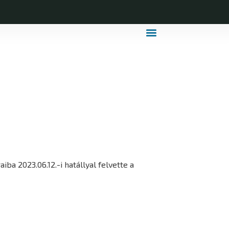
MDLSZ Márkahasználat
MDLSZ Logózott Sportruházat
iba 2023.06.12.-i hatállyal felvette a