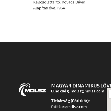
Kapcsolattartó: Kovács Dávid
Alapítás éve: 1964
MAGYAR DINAMIKUS LÖV
Elnökség:
mdlsz@mdlsz.com
Titkárság (Főtitkár):
fotitkar@mdlsz.com