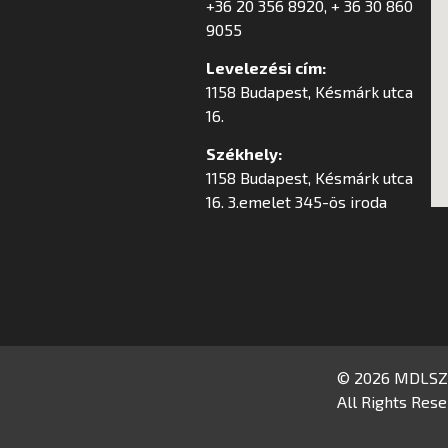
+36 20 356 8920, + 36 30 860
9055
Levelezési cím:
1158 Budapest, Késmárk utca
16.
Székhely:
1158 Budapest, Késmárk utca
16. 3.emelet 345-ös iroda
© 2026 MDLSZ
All Rights Rese