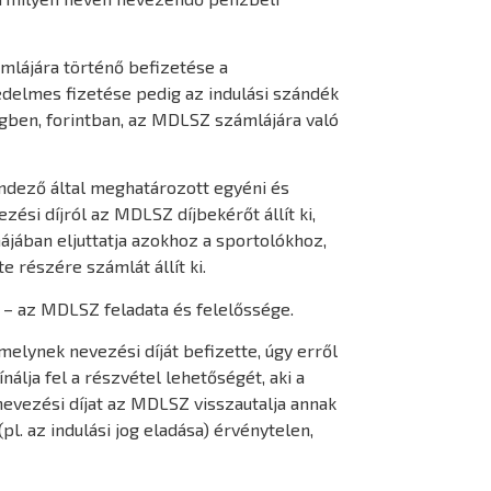
ámlájára történő befizetése a
edelmes fizetése pedig az indulási szándék
zegben, forintban, az MDLSZ számlájára való
ndező által meghatározott egyéni és
zési díjról az MDLSZ díjbekérőt állít ki,
májában eljuttatja azokhoz a sportolókhoz,
 részére számlát állít ki.
 – az MDLSZ feladata és felelőssége.
elynek nevezési díját befizette, úgy erről
álja fel a részvétel lehetőségét, aki a
 nevezési díjat az MDLSZ visszautalja annak
pl. az indulási jog eladása) érvénytelen,