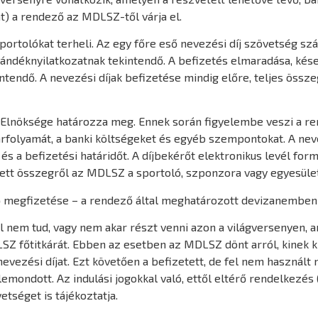
at) a rendező az MDLSZ-től várja el.
sportolókat terheli. Az egy főre eső nevezési díj szövetség sz
zándéknyilatkozatnak tekintendő. A befizetés elmaradása, kés
intendő. A nevezési díjak befizetése mindig előre, teljes öss
 Elnöksége határozza meg. Ennek során figyelembe veszi a re
i árfolyamát, a banki költségeket és egyéb szempontokat. A neve
s a befizetési határidőt. A díjbekérőt elektronikus levél for
ett összegről az MDLSZ a sportoló, szponzora vagy egyesülete
énő megfizetése – a rendező által meghatározott devizanemben
nem tud, vagy nem akar részt venni azon a világversenyen, am
Z főtitkárát. Ebben az esetben az MDLSZ dönt arról, kinek kín
evezési díjat. Ezt követően a befizetett, de fel nem használt
emondott. Az indulási jogokkal való, ettől eltérő rendelkezés (
etséget is tájékoztatja.