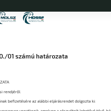
0./01 számú határozata
OZATA
si rendjéről
nak befizetésére az alábbi eljárásrendet dolgozta ki:
versenyre vonatkozik, amelyen a részvételt lehetővé tévő, 