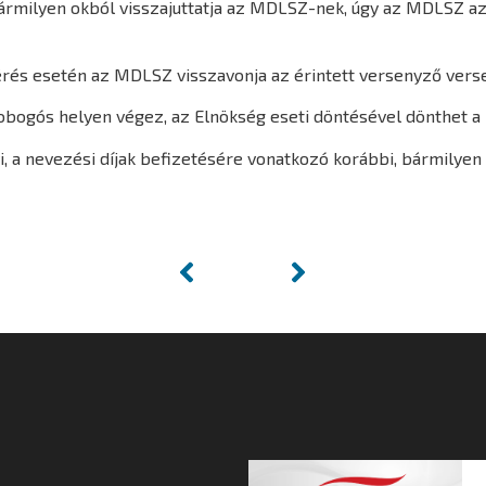
rmilyen okból visszajuttatja az MDLSZ-nek, úgy az MDLSZ az e
ltérés esetén az MDLSZ visszavonja az érintett versenyző ver
ogós helyen végez, az Elnökség eseti döntésével dönthet a ne
i, a nevezési díjak befizetésére vonatkozó korábbi, bármilyen