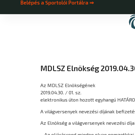
Belépés a Sportolói Portálra ⇒
MDLSZ Elnökség 2019.04.3
Az MDLSZ Elnökségének
2019.04.30. / 01. sz.
elektronikus úton hozott egyhangú HATÁR
A világversenyek nevezési díjának befizeté
Az Elnökség a világversenyek nevezési díjai
– Az eljárásrend minden olyan nemzetközi 