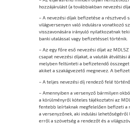
hozzájárulást (a továbbiakban nevezési díj
– A nevezési díjak befizetése a résztvevő 
világversenyen való indulásra vonatkozó s
visszavonására irányuló nyilatkozatnak tek
banki utalással vagy befizetéssel történik.
– Az egy főre eső nevezési díjat az MDLSZ
csapat nevezési díjakat, a valuták átváltás
melyben feltünteti a befizetendő összeget é
akiket a szakágvezető megnevez. A befizet
– A teljes nevezési díj rendező felé tört
– Amennyiben a versenyző bármilyen okból 
a körülményről köteles tájékoztatni az MDLS
fentebb leírtaknak megfelelően befizeti a n
a versenyzőnek, aki indulási lehetőségéről l
erről a szövetség a rendezőt és a világszöv