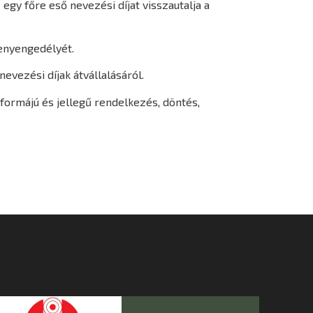
gy főre eső nevezési díjat visszautalja a
senyengedélyét.
vezési díjak átvállalásáról.
 formájú és jellegű rendelkezés, döntés,