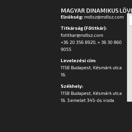
MAGYAR DINAMIKUS LÖV
Elnökség:
mdlsz@mdlsz.com
Titkárság (Főtitkár):
fotitkar@mdlsz.com
+36 20 356 8920, + 36 30 860
9055
Levelezési cím:
1158 Budapest, Késmárk utca
16.
Székhely:
1158 Budapest, Késmárk utca
16. 3.emelet 345-ös iroda