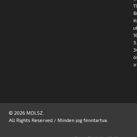
1
B
K
u
16
3
3
ö
i
© 2026 MDLSZ.
All Rights Reserved / Minden jog fenntartva.