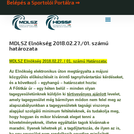
Belépés a Sportolói Portálra ⇒
MDLSZ Márkahasználat
MDLSZ Logózott Sportruházat
MDLSZ Elnökség 2018.02.27./01. számú
határozata
MDLSZ Elnökség 2018.02.27. / 01. számú Határozata:
Az Elnökség elektronikus úton megtárgyalta a májusi
közgyűlés előkészítését is érintő tagnyilvántartási kérdéseket,
és a következő – egyhangú – határozatot hozta:
A Főtitkár úr – egy héten belül – minden olyan
tagegyesületünknek küldjön ki
tértivevényes ajánlott
levelet,
amely tagegyesület még bármilyen módon nem felel meg az
alapszabályunkban a tagegyesületek tagsági viszonya
alapjául szolgáló minimum feltételeknek, és tudakolja meg,
hogy hogyan és mikor kívánnak eleget tenni a
követelményeknek, illetve egyáltalán tagok kívánnak-e
maradni. Ilyenek lehetnek pl. a tagdíjtartozás, de ilyen az is,
ha egy egyesület nem rendelkezik egyetlen minősített