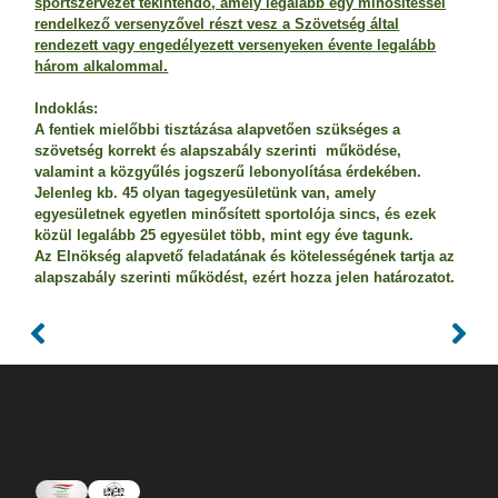
sportszervezet tekintendő, amely legalább egy minősítéssel
rendelkező versenyzővel részt vesz a Szövetség által
rendezett vagy engedélyezett versenyeken évente legalább
három alkalommal.
Indoklás:
A fentiek mielőbbi tisztázása alapvetően szükséges a
szövetség korrekt és alapszabály szerinti működése,
valamint a közgyűlés jogszerű lebonyolítása érdekében.
Jelenleg kb. 45 olyan tagegyesületünk van, amely
egyesületnek egyetlen minősített sportolója sincs, és ezek
közül legalább 25 egyesület több, mint egy éve tagunk.
Az Elnökség alapvető feladatának és kötelességének tartja az
alapszabály szerinti működést, ezért hozza jelen határozatot.