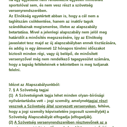
sportolóval sem, és nem vesz részt a szövetség
versenyrendszerében.
Az Elnökség egyetértett abban is, hogy a cél nem a
taglétszám csökkentése, hanem az inaktív tagok
szándékainak megismerése, illetve az alapszabály
betartatása. Mivel a jelenlegi alapszabály nem jelöl meg
határidőt a minősítés megszezésére, így az Elnökség
javaslatot tesz majd az új alapszabályban ennek tisztázására,
és addig is egy átmeneti 12 hónapos türelmi időszakot
biztosít minden régi, vagy új belépő, de minősített
versenyzővel még nem rendelkező tagegyesület számára,
hogy a tagság feltételeinek e tekintetben is meg tudjanak
felelni.
Idézet az Alapszabályunkból:
7. § A Szövetség tagjai
(1) A Szövetségnek tagja lehet minden olyan
–
bírósági
nyilvántartásba vett – jogi személy, amelynek
tagjai részt
vesznek a Szövetség által szervezett versenyeken
, feltéve,
hogy a jogi személy képviseletére jogosult személy(ek) a
Szövetség Alapszabályát elfogadja (elfogadják).
(2)
A Szövetség versenyrendszerében résztvevőnek az a