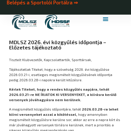
Belépés a Sportolói Portálra ⇒
MDLSZ Márkahasználat
MDLSZ Logózott Sportruházat
MDLSZ 2026. évi közgyűlés időpontja –
Előzetes tájékoztató
Tisztelt Klubvezetők, Kapcsolattartók, Sporttársak,
Tájékoztatlak Titeket, hogy a szövetség 2026. évi közgyűlése
2026.03.21-i, esetleges megismételt közgyűlésének időpontja
pedig 2026.03.28-i napokra került kitűzésre.
Kérlek Titeket, hogy a rendes közgyűlés napjára, tehát
2026.03.21-re NE ÍRJATOK KI VERSENYEKET, a kiírásra kerülő
versenyek jóváhagyásra nem kerülnek.
A megismételt közgyűlés időpontjára, tehát
2026.03.28-ra lehet
kiírni versenyeket azzal a kikötéssel,
hogy amennyiben
megismételt közgyűlésre kerülne sor, akkor az erre a napra kiírt és
már jóváhagyott versenyek törlésre kerülnek, mert a prioritás a
sikeres közgyűlés megrendezésén van.