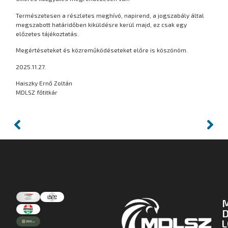
Természetesen a részletes meghívó, napirend, a jogszabály által
megszabott határidőben kiküldésre kerül majd, ez csak egy
előzetes tájékoztatás.
Megértéseteket és közreműködéseteket előre is köszönöm.
2025.11.27.
Haiszky Ernő Zoltán
MDLSZ főtitkár
D
L