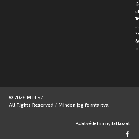
K
u
16
3
3
ö
i
© 2026 MDLSZ.
All Rights Reserved / Minden jog fenntartva.
Adatvédelmi nyilatkozat