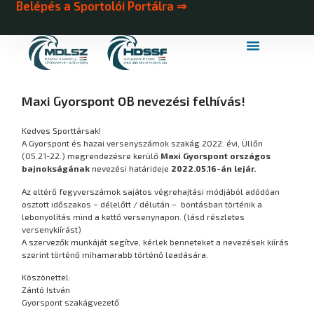
Belépés a Sportolói Portálra ⇒
MDLSZ Márkahasználat
MDLSZ Logózott Sportruházat
Maxi Gyorspont OB nevezési felhívás!
Kedves Sporttársak!
A Gyorspont és hazai versenyszámok szakág 2022. évi, Üllőn
(05.21-22.) megrendezésre kerülő
Maxi Gyorspont országos
bajnokságának
nevezési határideje
2022.05.16-án lejár.
Az eltérő fegyverszámok sajátos végrehajtási módjából adódóan
osztott időszakos – délelőtt / délután – bontásban történik a
lebonyolítás mind a kettő versenynapon. (lásd részletes
versenykiírást)
A szervezők munkáját segítve, kérlek benneteket a nevezések kiírás
szerint történő mihamarabb történő leadására.
Köszönettel:
Zántó István
Gyorspont szakágvezető