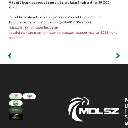
A tanfolyam szervezésének és a vizsgának a díja
: 19 000 .-
Ft./fő
További kérdésekkel és egyéb részletekkel kapcsolatban
forduljatok Havan Gábor úrhoz. (+36-70-205-2699)
https://magnumloter.hu/lista-
reszletek/httpsmagnumloterhuloveszet-vezetoi-vizsga-2021-html-
oktober1
D
L
S
E
S