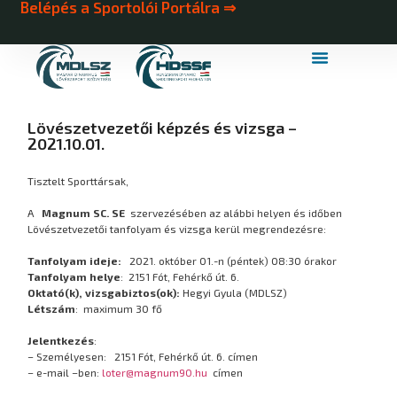
Belépés a Sportolói Portálra ⇒
MDLSZ Márkahasználat
MDLSZ Logózott Sportruházat
Lövészetvezetői képzés és vizsga –
2021.10.01.
Tisztelt Sporttársak,
A
Magnum SC. SE
szervezésében az alábbi helyen és időben
Lövészetvezetői tanfolyam és vizsga kerül megrendezésre:
Tanfolyam ideje:
2021. október 01.-n (péntek) 08:30 órakor
Tanfolyam helye
: 2151 Fót, Fehérkő út. 6.
Oktató(k), vizsgabiztos(ok):
Hegyi Gyula (MDLSZ)
Létszám
: maximum 30 fő
Jelentkezés
:
– Személyesen: 2151 Fót, Fehérkő út. 6. címen
– e-mail –ben:
loter@magnum90.hu
címen