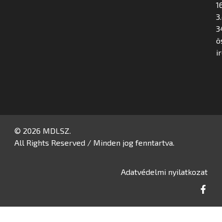
16
3
3
ö
i
© 2026 MDLSZ.
All Rights Reserved / Minden jog fenntartva.
Adatvédelmi nyilatkozat