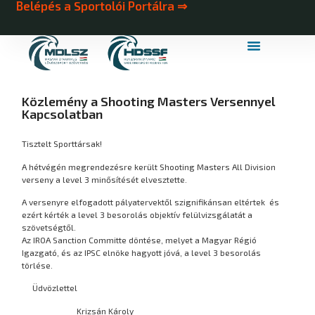
Belépés a Sportolói Portálra ⇒
MDLSZ Márkahasználat
MDLSZ Logózott Sportruházat
Közlemény a Shooting Masters Versennyel
Kapcsolatban
Tisztelt Sporttársak!
A hétvégén megrendezésre került Shooting Masters All Division
verseny a level 3 minősítését elvesztette.
A versenyre elfogadott pályatervektől szignifikánsan eltértek és
ezért kérték a level 3 besorolás objektív felülvizsgálatát a
szövetségtől.
Az IROA Sanction Committe döntése, melyet a Magyar Régió
Igazgató, és az IPSC elnöke hagyott jóvá, a level 3 besorolás
törlése.
Üdvözlettel
Krizsán Károly