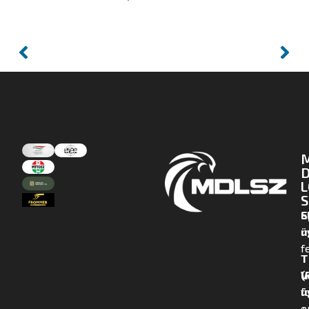
D
L
S
E
S
m
ü
f
T
(
V
f
ü
+
e