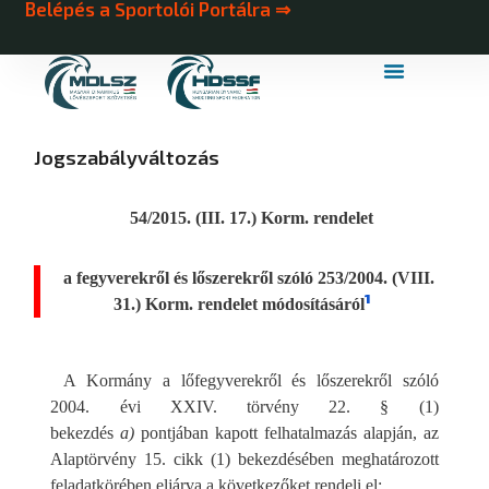
Belépés a Sportolói Portálra ⇒
MDLSZ Márkahasználat
MDLSZ Logózott Sportruházat
Jogszabályváltozás
54/2015. (III. 17.) Korm. rendelet
a fegyverekről és lőszerekről szóló 253/2004. (VIII.
1
31.) Korm. rendelet módosításáról
A Kormány a lőfegyverekről és lőszerekről szóló
2004. évi XXIV. törvény 22. § (1)
bekezdés
a)
pontjában kapott felhatalmazás alapján, az
Alaptörvény 15. cikk (1) bekezdésében meghatározott
feladatkörében eljárva a következőket rendeli el: