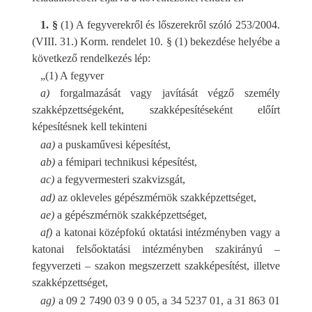
1. §
(1) A fegyverekről és lőszerekről szóló 253/2004.
(VIII. 31.) Korm. rendelet 10. § (1) bekezdése helyébe a
következő rendelkezés lép:
„(1) A fegyver
a)
forgalmazását vagy javítását végző személy
szakképzettségeként, szakképesítéseként előírt
képesítésnek kell tekinteni
aa)
a puskaművesi képesítést,
ab)
a fémipari technikusi képesítést,
ac)
a fegyvermesteri szakvizsgát,
ad)
az okleveles gépészmérnök szakképzettséget,
ae)
a gépészmérnök szakképzettséget,
af)
a katonai középfokú oktatási intézményben vagy a
katonai felsőoktatási intézményben szakirányú –
fegyverzeti – szakon megszerzett szakképesítést, illetve
szakképzettséget,
ag)
a 09 2 7490 03 9 0 05, a 34 5237 01, a 31 863 01