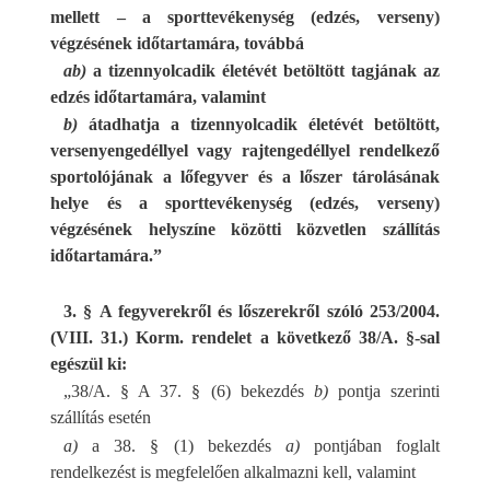
mellett – a sporttevékenység (edzés, verseny)
végzésének időtartamára, továbbá
ab)
a tizennyolcadik életévét betöltött tagjának az
edzés időtartamára, valamint
b)
átadhatja a tizennyolcadik életévét betöltött,
versenyengedéllyel vagy rajtengedéllyel rendelkező
sportolójának a lőfegyver és a lőszer tárolásának
helye és a sporttevékenység (edzés, verseny)
végzésének helyszíne közötti közvetlen szállítás
időtartamára.”
3. § A fegyverekről és lőszerekről szóló 253/2004.
(VIII. 31.) Korm. rendelet a következő 38/A. §-sal
egészül ki:
„38/A. § A 37. § (6) bekezdés
b)
pontja szerinti
szállítás esetén
a)
a 38. § (1) bekezdés
a)
pontjában foglalt
rendelkezést is megfelelően alkalmazni kell, valamint