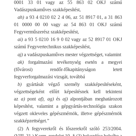
0001 33 01 vagy az 55 863 02 OKJ számú
Vadászpuskaműves szakképesítést,
ah)
a 93 4 0210 02 2 4 06, az 51 8917 01, a 31 863
01 0000 00 00 vagy az 54 863 01 OKJ számú
Fegyverműszerész szakképesítést,
ai)
a 93 5 0210 16 9 0 02 vagy az 52 8917 01 OKJ
számú Fegyvertechnikus szakképesítést,
aj)
a vadászpuskaműves mester végzettséget, valamint
ak)
forgalmazási tevékenység esetén a megyei
(fővárosi) rendőr-főkapitányságon letett
fegyverforgalmazási vizsgát, továbbá
b)
gyártását végző személy szakképesítéseként,
végzettségeként előírt képesítésnek kell tekinteni
az
a)
pont
af), ag)
és
aj)
alpontjában meghatározott
képesítést, valamint a gépgyártás-technológia szakon
végzett okleveles gépészmérnök, illetve gépészmérnök
szakképzettséget.”
(2) A fegyverekről és lőszerekről szóló 253/2004.
(VIII. 31.) Korm. rendelet 10. § (3) bekezdése helyébe a