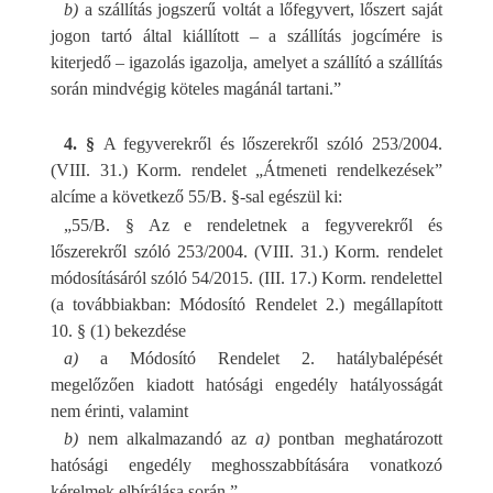
b)
a szállítás jogszerű voltát a lőfegyvert, lőszert saját
jogon tartó által kiállított – a szállítás jogcímére is
kiterjedő – igazolás igazolja, amelyet a szállító a szállítás
során mindvégig köteles magánál tartani.”
4. §
A fegyverekről és lőszerekről szóló 253/2004.
(VIII. 31.) Korm. rendelet „Átmeneti rendelkezések”
alcíme a következő 55/B. §-sal egészül ki:
„55/B. § Az e rendeletnek a fegyverekről és
lőszerekről szóló 253/2004. (VIII. 31.) Korm. rendelet
módosításáról szóló 54/2015. (III. 17.) Korm. rendelettel
(a továbbiakban: Módosító Rendelet 2.) megállapított
10. § (1) bekezdése
a)
a Módosító Rendelet 2. hatálybalépését
megelőzően kiadott hatósági engedély hatályosságát
nem érinti, valamint
b)
nem alkalmazandó az
a)
pontban meghatározott
hatósági engedély meghosszabbítására vonatkozó
kérelmek elbírálása során.”