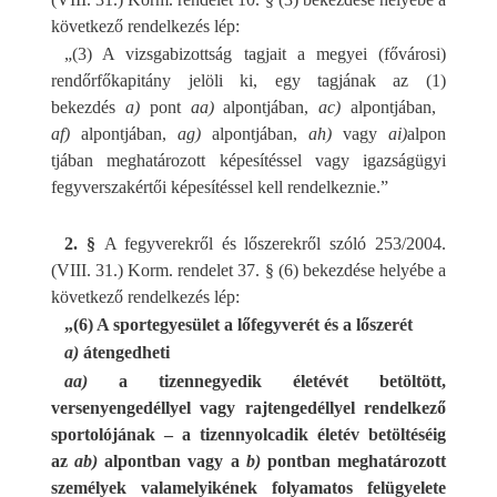
következő rendelkezés lép:
„(3) A vizsgabizottság tagjait a megyei (fővárosi)
rendőrfőkapitány jelöli ki, egy tagjának az (1)
bekezdés
a)
pont
aa)
alpontjában,
ac)
alpontjában,
af)
alpontjában,
ag)
alpontjában,
ah)
vagy
ai)
alpon
tjában meghatározott képesítéssel vagy igazságügyi
fegyverszakértői képesítéssel kell rendelkeznie.”
2. §
A fegyverekről és lőszerekről szóló 253/2004.
(VIII. 31.) Korm. rendelet 37. § (6) bekezdése helyébe a
következő rendelkezés lép:
„(6) A sportegyesület a lőfegyverét és a lőszerét
a)
átengedheti
aa)
a tizennegyedik életévét betöltött,
versenyengedéllyel vagy rajtengedéllyel rendelkező
sportolójának – a tizennyolcadik életév betöltéséig
az
ab)
alpontban vagy a
b)
pontban meghatározott
személyek valamelyikének folyamatos felügyelete