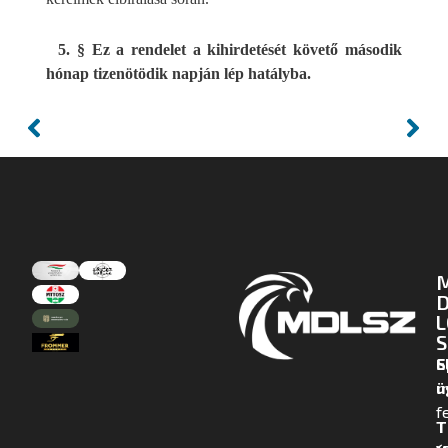
5. § Ez a rendelet a kihirdetését követő második
hónap tizenötödik napján lép hatályba.
D
L
S
E
S
m
ü
f
T