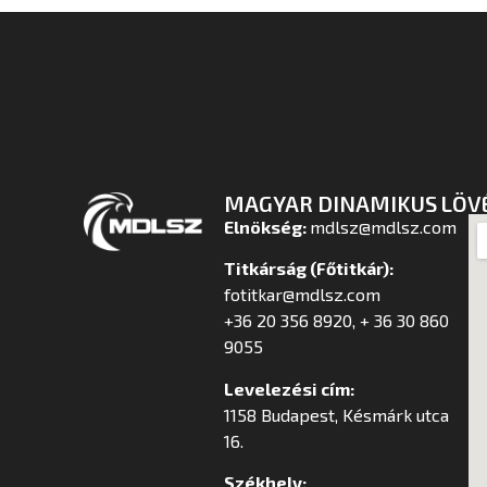
MAGYAR DINAMIKUS LÖV
Elnökség:
mdlsz@mdlsz.com
Titkárság (Főtitkár):
fotitkar@mdlsz.com
+36 20 356 8920, + 36 30 860
9055
Levelezési cím:
1158 Budapest, Késmárk utca
16.
Székhely: