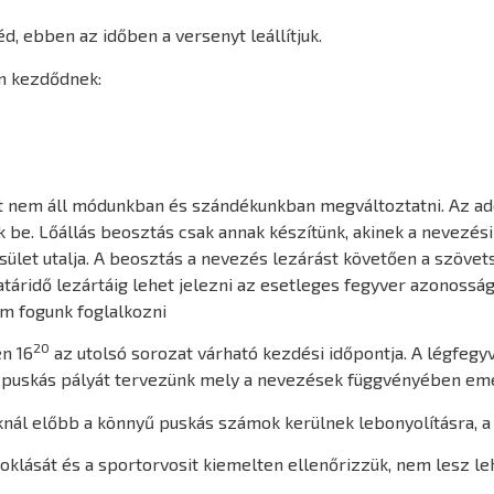
d, ebben az időben a versenyt leállítjuk.
an kezdődnek:
t nem áll módunkban és szándékunkban megváltoztatni. Az ado
 be. Lőállás beosztás csak annak készítünk, akinek a nevezési 
sület utalja. A beosztás a nevezés lezárást követően a szövet
áridő lezártáig lehet jelezni az esetleges fegyver azonossá
m fogunk foglalkozni
20
n 16
az utolsó sorozat várható kezdési időpontja. A légfegyv
s 6 puskás pályát tervezünk mely a nevezések függvényében em
ál előbb a könnyű puskás számok kerülnek lebonyolításra, a b
oklását és a sportorvosit kiemelten ellenőrizzük, nem lesz l