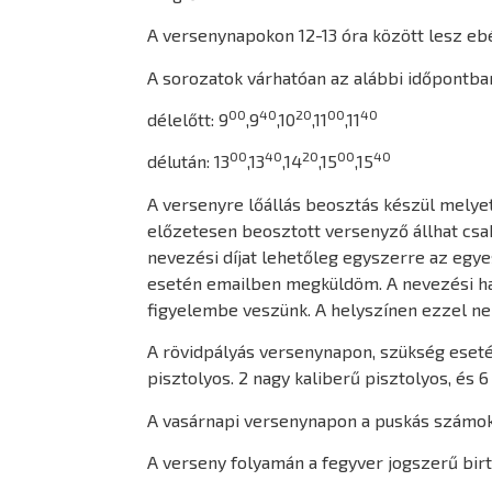
A versenynapokon 12-13 óra között lesz ebé
A sorozatok várhatóan az alábbi időpontb
00
40
20
00
40
délelőtt: 9
,9
,10
,11
,11
00
40
20
00
40
délután: 13
,13
,14
,15
,15
A versenyre lőállás beosztás készül melye
előzetesen beosztott versenyző állhat csak
nevezési díjat lehetőleg egyszerre az egye
esetén emailben megküldöm. A nevezési hat
figyelembe veszünk. A helyszínen ezzel ne
A rövidpályás versenynapon, szükség eseté
pisztolyos. 2 nagy kaliberű pisztolyos, é
A vasárnapi versenynapon a puskás számokn
A verseny folyamán a fegyver jogszerű birt