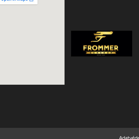
.
Adatvéde