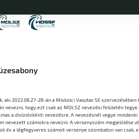
Füzesabony
ek, aki 2022.08.27-28-án a Miskolci Vasutas SE szervezéséb
án nevezni, hogy ezt csak az MDLSZ nevezési felületén tegye.
almas a divíziónkénti nevezésre. A nevezésnél vegye mindenki f
m nevezett számokra nevezni. A versenyszám megjelölése után
mok és a légfegyveres számok versenye szombaton van csak, 