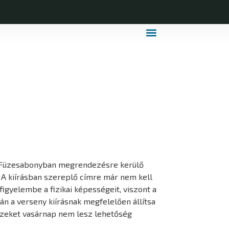
MDLSZ Márkahasználat
MDLSZ Logózott Sportruházat
en Füzesabonyban megrendezésre kerülő
 A kiírásban szereplő címre már nem kell
igyelembe a fizikai képességeit, viszont a
 a verseny kiírásnak megfelelően állítsa
ezeket vasárnap nem lesz lehetőség