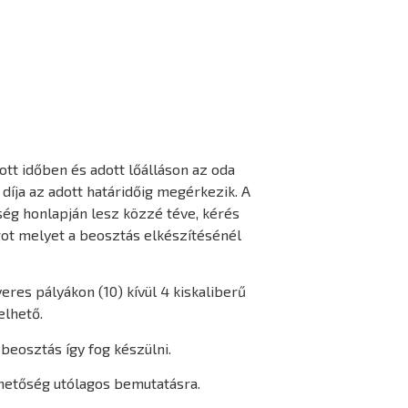
tt időben és adott lőálláson az oda
díja az adott határidőig megérkezik. A
ség honlapján lesz közzé téve, kérés
got melyet a beosztás elkészítésénél
eres pályákon (10) kívül 4 kiskaliberű
elhető.
eosztás így fog készülni.
ehetőség utólagos bemutatásra.