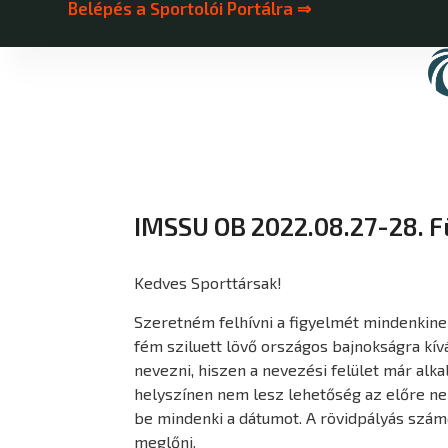
Belépés a Sportolói Portálra ⇒
IMSSU OB 2022.08.27-28. 
Kedves Sporttársak!
Szeretném felhívni a figyelmét mindenkin
fém sziluett lövő országos bajnokságra kív
nevezni, hiszen a nevezési felület már alk
helyszínen nem lesz lehetőség az előre ne
be mindenki a dátumot. A rövidpályás szá
meglőni.