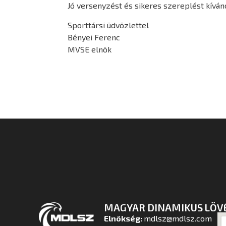
Jó versenyzést és sikeres szereplést kívá
Sporttársi üdvözlettel
Bényei Ferenc
MVSE elnök
MAGYAR DINAMIKUS LÖV
Elnökség:
mdlsz@mdlsz.com