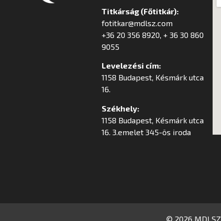
Titkárság (Főtitkár):
fotitkar@mdlsz.com
+36 20 356 8920, + 36 30 860
9055
Levelezési cím:
1158 Budapest, Késmárk utca
16.
Székhely:
1158 Budapest, Késmárk utca
16. 3.emelet 345-ös iroda
© 2026 MDLSZ