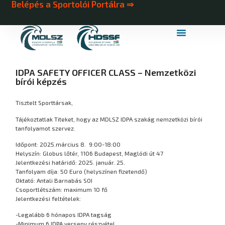
Belépés a Sportolói Portálra ⇒
MDLSZ Márkahasználat
MDLSZ Logózott Sportruházat
IDPA SAFETY OFFICER CLASS – Nemzetközi
bírói képzés
Tisztelt Sporttársak,
Tájékoztatlak Titeket, hogy az MDLSZ IDPA szakág nemzetközi bírói
tanfolyamot szervez.
Időpont: 2025.március 8. 9:00-18:00
Helyszín: Globus lőtér, 1106 Budapest, Maglódi út 47
Jelentkezési határidő: 2025. január. 25.
Tanfolyam díja: 50 Euro (helyszínen fizetendő)
Oktató: Antali Barnabás SOI
Csoportlétszám: maximum 10 fő
Jelentkezési feltételek:
-Legalább 6 hónapos IDPA tagság
-Minimum 6 IDPA verseny részvétel