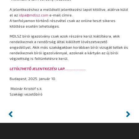
A jelentkezéshez a mellékelt jelentkezési lapot kitöltve, aláírva küld
el az
idpa@mdlsz.com
e-mail címre.
A tanfolyamon történő részvétel csak az online teszt sikeres
kitöltése esetén lehetséges.
MDLSZ bírói igazolvány csak azok részére kerül kiállításra, akik
rendelkeznek a rendőrség által kiállított lövészetvezető
engedéllyel. Akik más szakágakban korábban bírói vizsgát tettek és
rendelkeznek bírói igazolvánnyal, azoknak a kártyán az új bírói
végzettség is feltüntetésre kerül.
LETÖLTHETŐ JELENTKEZÉSI LAP……………….
Budapest, 2025. január 10.
Molnár Kristóf s.k.
Szakági vezetőbíró