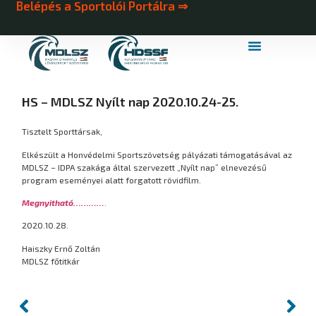
Belépés a Sportolói Portálra ⇒
MDLSZ Márkahasználat
MDLSZ Logózott Sportruházat
HS – MDLSZ Nyílt nap 2020.10.24-25.
Tisztelt Sporttársak,
Elkészült a Honvédelmi Sportszövetség pályázati támogatásával az
MDLSZ – IDPA szakága által szervezett „Nyílt nap” elnevezésű
program eseményei alatt forgatott rövidfilm.
Megnyitható…………
.
2020.10.28.
Haiszky Ernő Zoltán
MDLSZ főtitkár