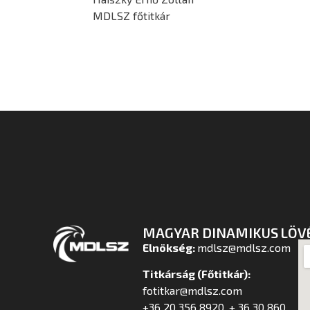
MDLSZ főtitkár
MAGYAR DINAMIKUS LÖV
Elnökség:
mdlsz@mdlsz.com
Titkárság (Főtitkár):
fotitkar@mdlsz.com
+36 20 356 8920, + 36 30 860