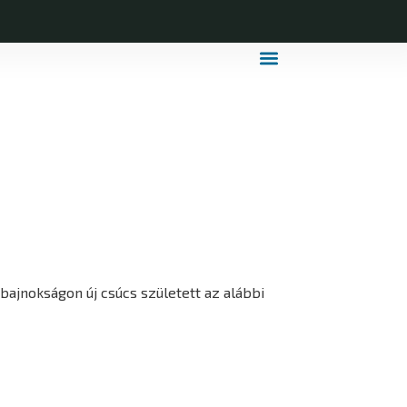
MDLSZ Márkahasználat
MDLSZ Logózott Sportruházat
 bajnokságon új csúcs született az alábbi