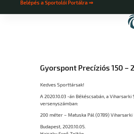
Belépés a Sportolói Portálra ⇒
Gyorspont Precíziós 150 – 
Kedves Sporttársak!
A 2020.10.03 -án Békéscsabán, a Viharsarki 
versenyszámban:
200 méter – Matuska Pál (0789) Viharsarki 
Budapest, 2020.10.05.
Haiszky Ernő Zoltán