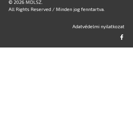
© 2026 MDLSZ.
All Rights Reserved / Minden jog fenntartva.
Adatvédelmi nyilatkozat