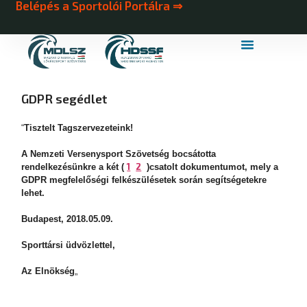
Belépés a Sportolói Portálra ⇒
MDLSZ Márkahasználat
MDLSZ Logózott Sportruházat
GDPR segédlet
“
Tisztelt Tagszervezeteink!
A Nemzeti Versenysport Szövetség bocsátotta
1
2
rendelkezésünkre a két (
)csatolt dokumentumot, mely a
GDPR megfelelőségi felkészülésetek során segítségetekre
lehet.
Budapest, 2018.05.09.
Sporttársi üdvözlettel,
Az Elnökség
„