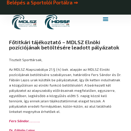
Belépés a Sportolói Portálra ⇒
MDLSZ Márkahasználat
MDLSZ Logózott Sportruházat
Főtitkári tájékoztató – MDLSZ Elnöki
pozíciójának betöltésére leadott pályázatok
Tisztelt Sporttársak,
Az MDLSZ Alapszabálya 21.§ (4) bek. alapján az MDLSZ Elnöki
pozíciójának betöltésére szabályosan, határidőre Fers Sándor és Dr.
Fábián Lajos urak küldték be pályázatukat, így ők ketten indulhatnak
a közgyűlésen az elnöki funkció betöltéséért. A beérkezett két
pályázatot az alapszabály előírásainak megfelelően, egyszerre,
egyidőben, legkésőbb a közgyűlés előtti 5. napig közzé kell
tennünk, így ennek jelen tájékoztatómmal eleget teszek. A
pályázatok eredeti formájukban, külön-külön, az alul található
linkeket megnyitva érhetőek el.
Fers Sándor………..
Dr. Fábián Lajos…………