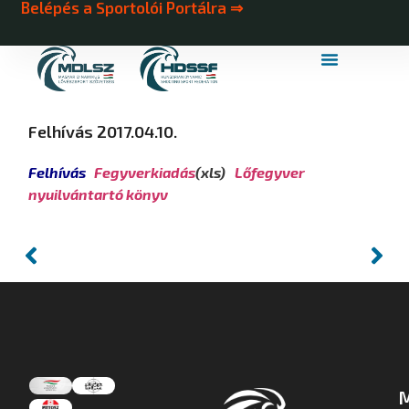
Belépés a Sportolói Portálra ⇒
MDLSZ Márkahasználat
MDLSZ Logózott Sportruházat
Felhívás 2017.04.10.
Felhívás
Fegyverkiadás
(xls)
Lőfegyver
nyuilvántartó könyv