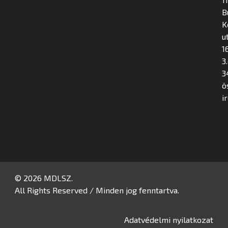
B
K
u
16
3
3
ö
i
© 2026 MDLSZ.
All Rights Reserved / Minden jog fenntartva.
Adatvédelmi nyilatkozat