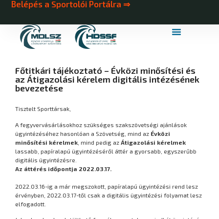
Belépés a Sportolói Portálra ⇒
MDLSZ Márkahasználat
MDLSZ Logózott Sportruházat
Főtitkári tájékoztató – Évközi minősítési és
az Átigazolási kérelem digitális intézésének
bevezetése
Tisztelt Sporttársak,
A fegyvervásárlásokhoz szükséges szakszövetségi ajánlások
ügyintézéséhez hasonlóan a Szövetség, mind az
Évközi
minősítési
kérelmek
, mind pedig az
Átigazolási kérelmek
lassabb, papíralapú ügyintézéséről áttér a gyorsabb, egyszerűbb
digitális ügyintézésre.
Az áttérés időpontja 2022.03.17.
2022.03.16-ig a már megszokott, papíralapú ügyintézési rend lesz
érvényben, 2022.03.17-től csak a digitális ügyintézési folyamat lesz
elfogadott.