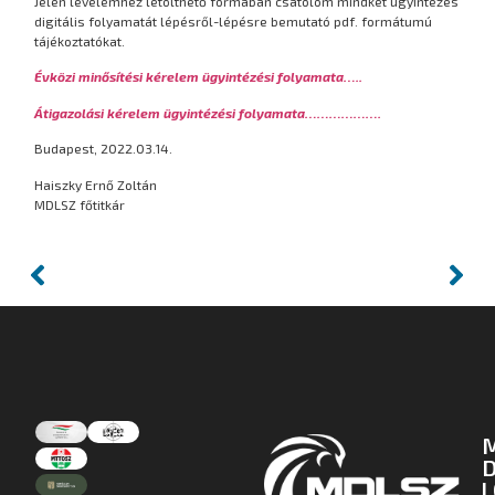
Jelen levelemhez letölthető formában csatolom mindkét ügyintézés
digitális folyamatát lépésről-lépésre bemutató pdf. formátumú
tájékoztatókat.
Évközi minősítési kérelem ügyintézési folyamata…..
Átigazolási kérelem ügyintézési folyamata……………….
Budapest, 2022.03.14.
Haiszky Ernő Zoltán
MDLSZ főtitkár
D
L