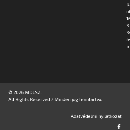
K
u
16
3
3
ö
i
© 2026 MDLSZ.
All Rights Reserved / Minden jog fenntartva.
Adatvédelmi nyilatkozat