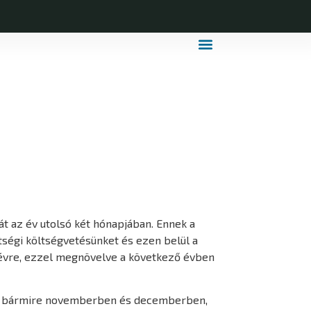
MDLSZ Márkahasználat
MDLSZ Logózott Sportruházat
t az év utolsó két hónapjában. Ennek a
tségi költségvetésünket és ezen belül a
évre, ezzel megnövelve a következő évben
lteni bármire novemberben és decemberben,