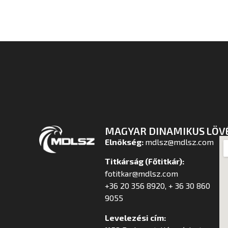
MAGYAR DINAMIKUS LÖV
Elnökség:
mdlsz@mdlsz.com
Titkárság (Főtitkár):
fotitkar@mdlsz.com
+36 20 356 8920, + 36 30 860
9055
Levelezési cím: