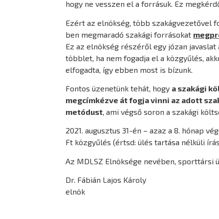
hogy ne vesszen el a forrásuk. Ez megkérdő
Ezért az elnökség, több szakágvezetővel fo
ben megmaradó szakági forrásokat
megpr
Ez az elnökség részéről egy józan javaslat
többlet, ha nem fogadja el a közgyűlés, ak
elfogadta, így ebben most is bízunk.
Fontos üzenetünk tehát, hogy
a szakági k
megcímkézve át fogja vinni az adott sz
metódust
, ami végső soron a szakági köl
2021. augusztus 31-én – azaz a 8. hónap vé
Ft közgyűlés (értsd: ülés tartása nélküli ír
Az MDLSZ Elnöksége nevében, sporttársi ü
Dr. Fábián Lajos Károly
elnök