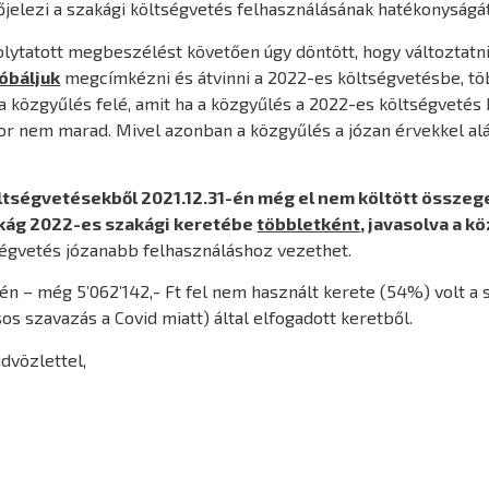
jelezi a szakági költségvetés felhasználásának hatékonyságát
lytatott megbeszélést követően úgy döntött, hogy változtatni
óbáljuk
megcímkézni és átvinni a 2022-es költségvetésbe, tö
 a közgyűlés felé, amit ha a közgyűlés a 2022-es költségvetés 
kor nem marad. Mivel azonban a közgyűlés a józan érvekkel al
öltségvetésekből 2021.12.31-én még el nem költött összeg
akág 2022-es szakági keretébe
többletként
, javasolva a k
tségvetés józanabb felhasználáshoz vezethet.
gén – még 5’062’142,- Ft fel nem használt kerete (54%) volt a
ásos szavazás a Covid miatt) által elfogadott keretből.
dvözlettel,