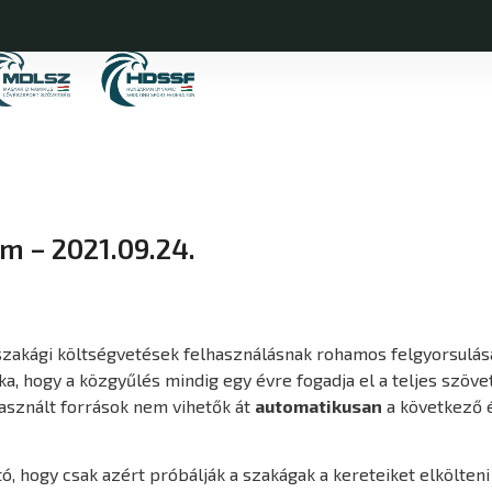
ám – 2021.09.24.
szakági költségvetések felhasználásnak rohamos felgyorsulásá
, hogy a közgyűlés mindig egy évre fogadja el a teljes szöve
használt források nem vihetők át
automatikusan
a következő 
tható, hogy csak azért próbálják a szakágak a kereteiket elkö