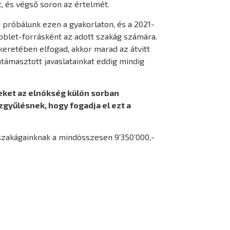
, és végső soron az értelmét.
 próbálunk ezen a gyakorlaton, és a 2021-
bblet-forrásként az adott szakág számára.
keretében elfogad, akkor marad az átvitt
átámasztott javaslatainkat eddig mindig
eket az elnökség külön sorban
özgyűlésnek, hogy fogadja el ezt a
 szakágainknak a mindösszesen 9’350’000,-