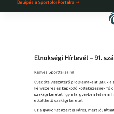
Belépés a Sportolói Portálra ⇒
Elnökségi Hírlevél – 91. sz
Kedves Sporttársaim!
Évek óta visszatérő problémaként látjuk a 
kényszeres és kapkodó költekezésnek fő oka
szakági keretet, így a tárgyévben fel nem 
elkölthető szakági keretet.
Ez a gyakorlat azért is káros, mert jól lá