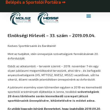
Belépés a Sportolói Portálra ⇒
MDLSZ Márkahasználat
MDLSZ Logózott Sportruházat
Elnökségi Hírlevél – 33. szám – 2019.09.04.
Kedves Sporttársaink és Barátaink!
Mint az tudjátok, idén ünnepeljük szövetségünk fennállásának 20.
évfordulóját.
Ebből az alkalomból – terveink szerint – 2019. november 7-én egy
olyan jubileumi megemlékezést tervezünk, ahol társ-, és befogadó
anyaszövetségeink (HS, MTTOSZ, NVESZ, MSSZ) vezetőinek, sőt ha
sikerül, állami vezetők jelenlétében ünnepelnénk az évfordulót.
A jubileumi esemény ezen túlmenően egyben a 2018-as kiemelkedő
sportolói eredmények díjátadója is lenne, továbbá
szövetségünk
20 éves története során kiemelkedő szerepet játszó
sporttársaink ünneplésére, kitüntetésére is módot adna.
Ez utóbbi kapcsán kérünk Benneteket, hogy legkésőbb 2019.09.20.