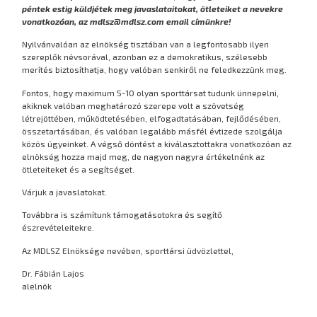
péntek estig küldjétek meg javaslataitokat, ötleteiket a nevekre
vonatkozóan, az mdlsz@mdlsz.com email címünkre!
Nyilvánvalóan az elnökség tisztában van a legfontosabb ilyen
szereplők névsorával, azonban ez a demokratikus, szélesebb
merítés biztosíthatja, hogy valóban senkiről ne feledkezzünk meg.
Fontos, hogy maximum 5-10 olyan sporttársat tudunk ünnepelni,
akiknek valóban meghatározó szerepe volt a szövetség
létrejöttében, működtetésében, elfogadtatásában, fejlődésében,
összetartásában, és valóban legalább másfél évtizede szolgálja
közös ügyeinket. A végső döntést a kiválasztottakra vonatkozóan az
elnökség hozza majd meg, de nagyon nagyra értékelnénk az
ötleteiteket és a segítséget.
Várjuk a javaslatokat.
Továbbra is számítunk támogatásotokra és segítő
észrevételeitekre.
Az MDLSZ Elnöksége nevében, sporttársi üdvözlettel,
Dr. Fábián Lajos
alelnök